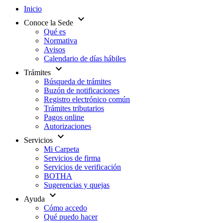
Inicio
expand_more
Conoce la Sede
Qué es
Normativa
Avisos
Calendario de días hábiles
expand_more
Trámites
Búsqueda de trámites
Buzón de notificaciones
Registro electrónico común
Trámites tributarios
Pagos online
Autorizaciones
expand_more
Servicios
Mi Carpeta
Servicios de firma
Servicios de verificación
BOTHA
Sugerencias y quejas
expand_more
Ayuda
Cómo accedo
Qué puedo hacer