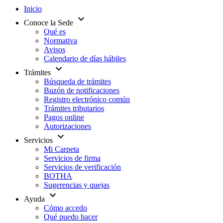
Inicio
expand_more
Conoce la Sede
Qué es
Normativa
Avisos
Calendario de días hábiles
expand_more
Trámites
Búsqueda de trámites
Buzón de notificaciones
Registro electrónico común
Trámites tributarios
Pagos online
Autorizaciones
expand_more
Servicios
Mi Carpeta
Servicios de firma
Servicios de verificación
BOTHA
Sugerencias y quejas
expand_more
Ayuda
Cómo accedo
Qué puedo hacer