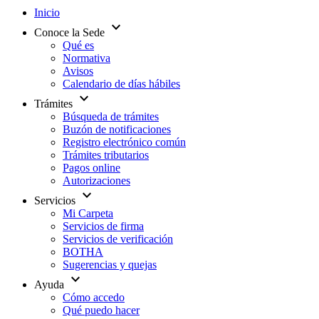
Inicio
expand_more
Conoce la Sede
Qué es
Normativa
Avisos
Calendario de días hábiles
expand_more
Trámites
Búsqueda de trámites
Buzón de notificaciones
Registro electrónico común
Trámites tributarios
Pagos online
Autorizaciones
expand_more
Servicios
Mi Carpeta
Servicios de firma
Servicios de verificación
BOTHA
Sugerencias y quejas
expand_more
Ayuda
Cómo accedo
Qué puedo hacer