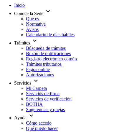
Inicio
expand_more
Conoce la Sede
Qué es
Normativa
Avisos
Calendario de días hábiles
expand_more
Trámites
Búsqueda de trámites
Buzón de notificaciones
Registro electrónico común
Trámites tributarios
Pagos online
Autorizaciones
expand_more
Servicios
Mi Carpeta
Servicios de firma
Servicios de verificación
BOTHA
Sugerencias y quejas
expand_more
Ayuda
Cómo accedo
Qué puedo hacer