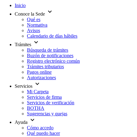
Inicio
expand_more
Conoce la Sede
Qué es
Normativa
Avisos
Calendario de días hábiles
expand_more
Trámites
Búsqueda de trámites
Buzón de notificaciones
Registro electrónico común
Trámites tributarios
Pagos online
Autorizaciones
expand_more
Servicios
Mi Carpeta
Servicios de firma
Servicios de verificación
BOTHA
Sugerencias y quejas
expand_more
Ayuda
Cómo accedo
Qué puedo hacer