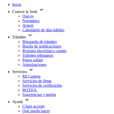
Inicio
expand_more
Conoce la Sede
Qué es
Normativa
Avisos
Calendario de días hábiles
expand_more
Trámites
Búsqueda de trámites
Buzón de notificaciones
Registro electrónico común
Trámites tributarios
Pagos online
Autorizaciones
expand_more
Servicios
Mi Carpeta
Servicios de firma
Servicios de verificación
BOTHA
Sugerencias y quejas
expand_more
Ayuda
Cómo accedo
Qué puedo hacer