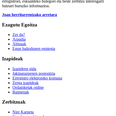
erregistroei, eskualdeko bulegoei eta beste zerbitzu interesgarri
batzuei buruzko informazioa.
Joan herritarrentzako arretara
Ezagutu Egoitza
Zer da?
Araudia
Abisuak
Egun baliodunen egutegia
Izapideak
Izapideen gida
Jakinarazpenen postontzia
Erregistro elektroniko komuna
Zerga izapideak
Ordainketak online
Baimenak
Zerbitzuak
Nire Karpeta