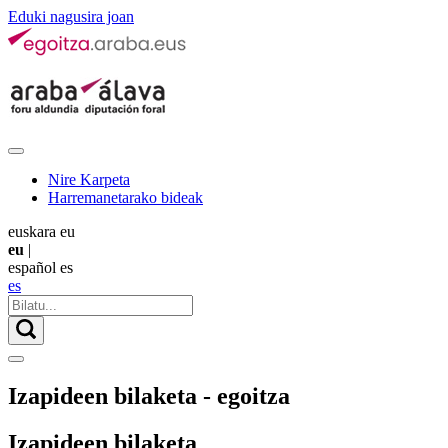
Eduki nagusira joan
Nire Karpeta
Harremanetarako bideak
euskara
eu
eu
|
español
es
es
Izapideen bilaketa - egoitza
Izapideen bilaketa