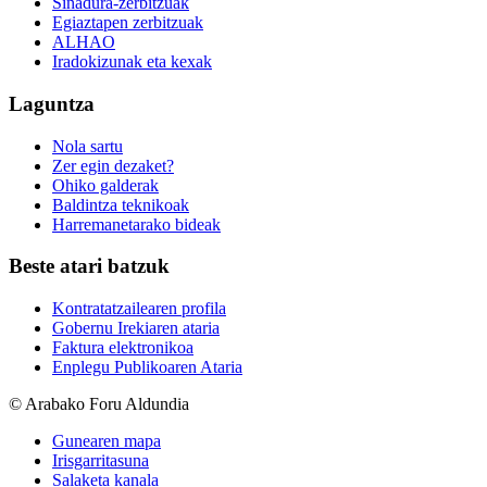
Sinadura-zerbitzuak
Egiaztapen zerbitzuak
ALHAO
Iradokizunak eta kexak
Laguntza
Nola sartu
Zer egin dezaket?
Ohiko galderak
Baldintza teknikoak
Harremanetarako bideak
Beste atari batzuk
Kontratatzailearen profila
Gobernu Irekiaren ataria
Faktura elektronikoa
Enplegu Publikoaren Ataria
© Arabako Foru Aldundia
Gunearen mapa
Irisgarritasuna
Salaketa kanala