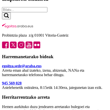
Probintzia plaza z/g 01001 Vitoria-Gasteiz
Harremanetarako bideak
egoitza.sede@araba.eus
Arreta eman ahal izateko, izena, abizenak, NANa eta
harremanetarako telefonoa behar ditugu.
945 569 028
Astelehenetik ostiralera, 8:15etik 14:30era, jaiegunetan izan ezik.
Herritarrentzako arreta
Hemen aurkituko duzu jendearen arretarako bulegoei eta