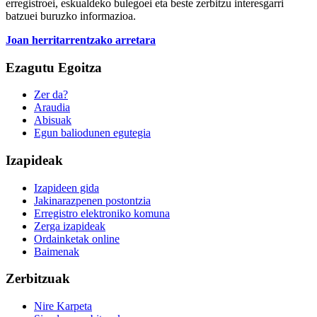
erregistroei, eskualdeko bulegoei eta beste zerbitzu interesgarri
batzuei buruzko informazioa.
Joan herritarrentzako arretara
Ezagutu Egoitza
Zer da?
Araudia
Abisuak
Egun baliodunen egutegia
Izapideak
Izapideen gida
Jakinarazpenen postontzia
Erregistro elektroniko komuna
Zerga izapideak
Ordainketak online
Baimenak
Zerbitzuak
Nire Karpeta