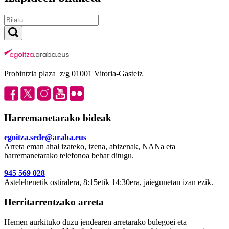
Probintzia plaza z/g 01001 Vitoria-Gasteiz
Harremanetarako bideak
egoitza.sede@araba.eus
Arreta eman ahal izateko, izena, abizenak, NANa eta
harremanetarako telefonoa behar ditugu.
945 569 028
Astelehenetik ostiralera, 8:15etik 14:30era, jaiegunetan izan ezik.
Herritarrentzako arreta
Hemen aurkituko duzu jendearen arretarako bulegoei eta