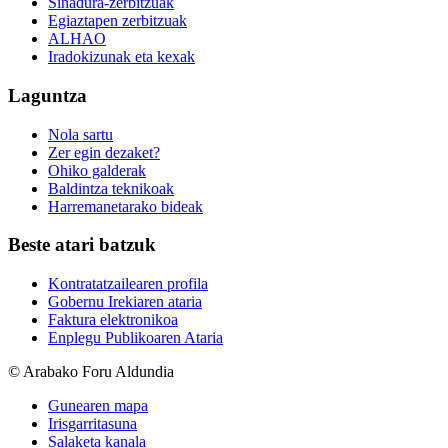
Sinadura-zerbitzuak
Egiaztapen zerbitzuak
ALHAO
Iradokizunak eta kexak
Laguntza
Nola sartu
Zer egin dezaket?
Ohiko galderak
Baldintza teknikoak
Harremanetarako bideak
Beste atari batzuk
Kontratatzailearen profila
Gobernu Irekiaren ataria
Faktura elektronikoa
Enplegu Publikoaren Ataria
© Arabako Foru Aldundia
Gunearen mapa
Irisgarritasuna
Salaketa kanala