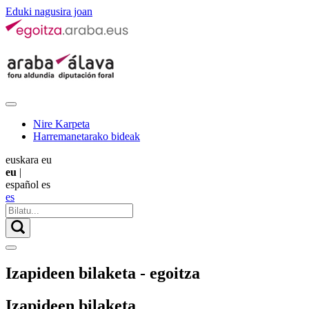
Eduki nagusira joan
Nire Karpeta
Harremanetarako bideak
euskara
eu
eu
|
español
es
es
Izapideen bilaketa - egoitza
Izapideen bilaketa