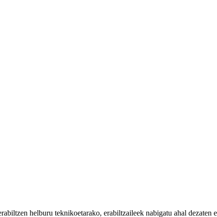
iltzen helburu teknikoetarako, erabiltzaileek nabigatu ahal dezaten eta