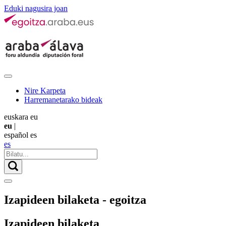
Eduki nagusira joan
Nire Karpeta
Harremanetarako bideak
euskara
eu
eu
|
español
es
es
Izapideen bilaketa - egoitza
Izapideen bilaketa