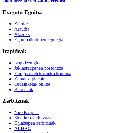
Joan herritarrentzako arretara
Ezagutu Egoitza
Zer da?
Araudia
Abisuak
Egun baliodunen egutegia
Izapideak
Izapideen gida
Jakinarazpenen postontzia
Erregistro elektroniko komuna
Zerga izapideak
Ordainketak online
Baimenak
Zerbitzuak
Nire Karpeta
Sinadura-zerbitzuak
Egiaztapen zerbitzuak
ALHAO