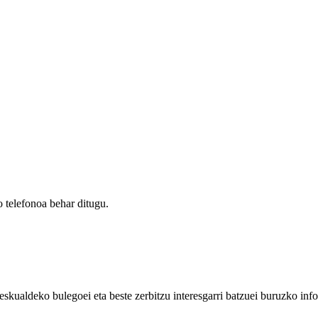
 telefonoa behar ditugu.
eskualdeko bulegoei eta beste zerbitzu interesgarri batzuei buruzko inf