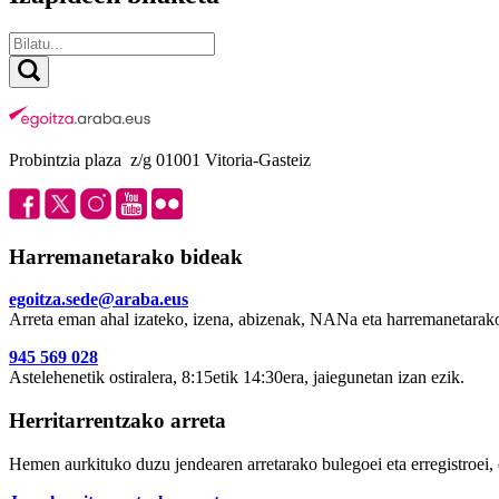
Probintzia plaza z/g 01001 Vitoria-Gasteiz
Harremanetarako bideak
egoitza.sede@araba.eus
Arreta eman ahal izateko, izena, abizenak, NANa eta harremanetarako
945 569 028
Astelehenetik ostiralera, 8:15etik 14:30era, jaiegunetan izan ezik.
Herritarrentzako arreta
Hemen aurkituko duzu jendearen arretarako bulegoei eta erregistroei, 