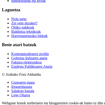
Iradokizunak eta kexak
Laguntza
Nola sartu
Zer egin dezaket?
Ohiko galderak
Baldintza teknikoak
Harremanetarako bideak
Beste atari batzuk
Kontratatzailearen profila
Gobernu Irekiaren ataria
Faktura elektronikoa
Enplegu Publikoaren Ataria
© Arabako Foru Aldundia
Gunearen mapa
Irisgarritasuna
Salaketa kanala
Lege Oharra
Webgune honek norberaren eta hirugarrenen cookie-ak baino ez ditu erab