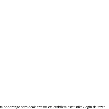
 ondorengo sarbideak erraztu eta erabilera estatistikak egin daitezen,