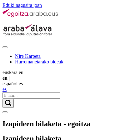
Eduki nagusira joan
Nire Karpeta
Harremanetarako bideak
euskara
eu
eu
|
español
es
es
Izapideen bilaketa - egoitza
Izapideen bilaketa