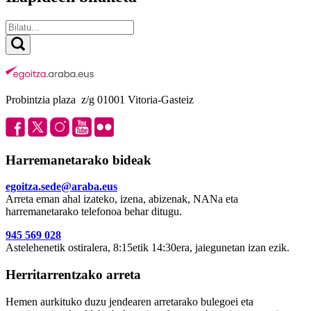
Probintzia plaza z/g 01001 Vitoria-Gasteiz
Harremanetarako bideak
egoitza.sede@araba.eus
Arreta eman ahal izateko, izena, abizenak, NANa eta
harremanetarako telefonoa behar ditugu.
945 569 028
Astelehenetik ostiralera, 8:15etik 14:30era, jaiegunetan izan ezik.
Herritarrentzako arreta
Hemen aurkituko duzu jendearen arretarako bulegoei eta