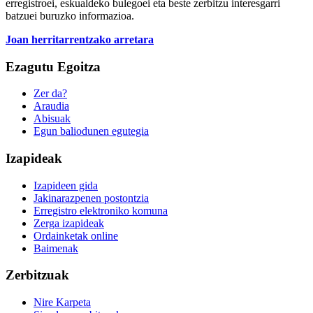
erregistroei, eskualdeko bulegoei eta beste zerbitzu interesgarri
batzuei buruzko informazioa.
Joan herritarrentzako arretara
Ezagutu Egoitza
Zer da?
Araudia
Abisuak
Egun baliodunen egutegia
Izapideak
Izapideen gida
Jakinarazpenen postontzia
Erregistro elektroniko komuna
Zerga izapideak
Ordainketak online
Baimenak
Zerbitzuak
Nire Karpeta