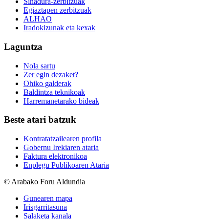
Sinadura-zerbitzuak
Egiaztapen zerbitzuak
ALHAO
Iradokizunak eta kexak
Laguntza
Nola sartu
Zer egin dezaket?
Ohiko galderak
Baldintza teknikoak
Harremanetarako bideak
Beste atari batzuk
Kontratatzailearen profila
Gobernu Irekiaren ataria
Faktura elektronikoa
Enplegu Publikoaren Ataria
© Arabako Foru Aldundia
Gunearen mapa
Irisgarritasuna
Salaketa kanala