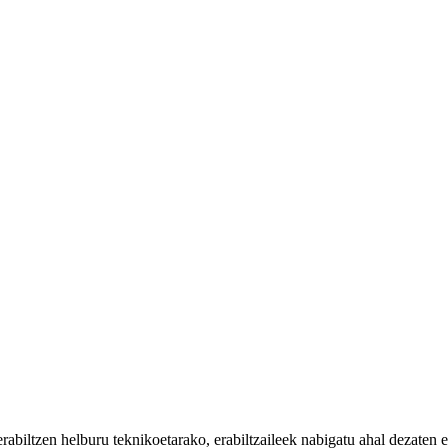
iltzen helburu teknikoetarako, erabiltzaileek nabigatu ahal dezaten eta