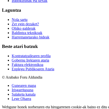
Iradokizunak eta kexak
Laguntza
Nola sartu
Zer egin dezaket?
Ohiko galderak
Baldintza teknikoak
Harremanetarako bideak
Beste atari batzuk
Kontratatzailearen profila
Gobernu Irekiaren ataria
Faktura elektronikoa
Enplegu Publikoaren Ataria
© Arabako Foru Aldundia
Gunearen mapa
Irisgarritasuna
Salaketa kanala
Lege Oharra
Webgune honek norberaren eta hirugarrenen cookie-ak baino ez ditu erab