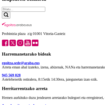
Probintzia plaza z/g 01001 Vitoria-Gasteiz
Harremanetarako bideak
egoitza.sede@araba.eus
Arreta eman ahal izateko, izena, abizenak, NANa eta harremanetarako
945 569 028
Astelehenetik ostiralera, 8:15etik 14:30era, jaiegunetan izan ezik.
Herritarrentzako arreta
Hemen aurkituko duzu jendearen arretarako bulegoei eta erregistroei, 