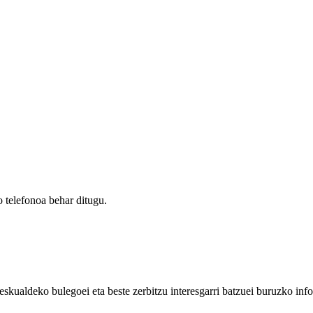
 telefonoa behar ditugu.
eskualdeko bulegoei eta beste zerbitzu interesgarri batzuei buruzko inf