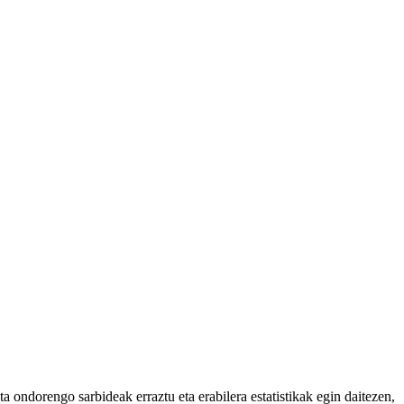
 ondorengo sarbideak erraztu eta erabilera estatistikak egin daitezen,