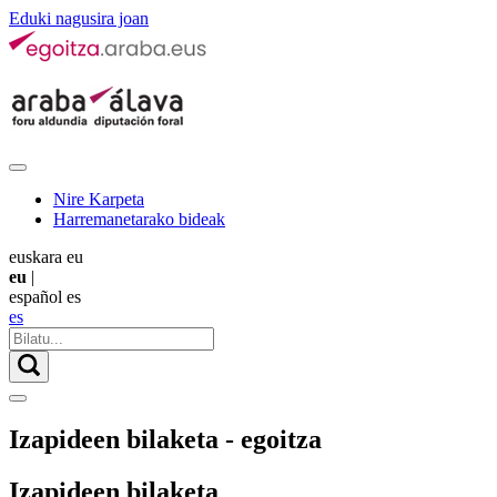
Eduki nagusira joan
Nire Karpeta
Harremanetarako bideak
euskara
eu
eu
|
español
es
es
Izapideen bilaketa - egoitza
Izapideen bilaketa