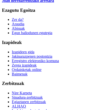
Joan herritarrentzako arretara
Ezagutu Egoitza
Zer da?
Araudia
Abisuak
Egun baliodunen egutegia
Izapideak
Izapideen gida
Jakinarazpenen postontzia
Erregistro elektroniko komuna
Zerga izapideak
Ordainketak online
Baimenak
Zerbitzuak
Nire Karpeta
Sinadura-zerbitzuak
Egiaztapen zerbitzuak
ALHAO