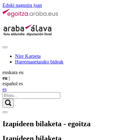
Eduki nagusira joan
Nire Karpeta
Harremanetarako bideak
euskara
eu
eu
|
español
es
es
Izapideen bilaketa - egoitza
Izapideen bilaketa