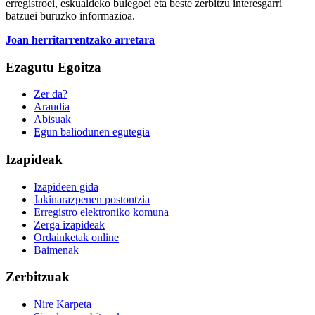
erregistroei, eskualdeko bulegoei eta beste zerbitzu interesgarri
batzuei buruzko informazioa.
Joan herritarrentzako arretara
Ezagutu Egoitza
Zer da?
Araudia
Abisuak
Egun baliodunen egutegia
Izapideak
Izapideen gida
Jakinarazpenen postontzia
Erregistro elektroniko komuna
Zerga izapideak
Ordainketak online
Baimenak
Zerbitzuak
Nire Karpeta