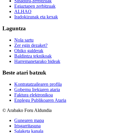
Sinadura-zerbitzuak
Egiaztapen zerbitzuak
ALHAO
Iradokizunak eta kexak
Laguntza
Nola sartu
Zer egin dezaket?
Ohiko galderak
Baldintza teknikoak
Harremanetarako bideak
Beste atari batzuk
Kontratatzailearen profila
Gobernu Irekiaren ataria
Faktura elektronikoa
Enplegu Publikoaren Ataria
© Arabako Foru Aldundia
Gunearen mapa
Irisgarritasuna
Salaketa kanala