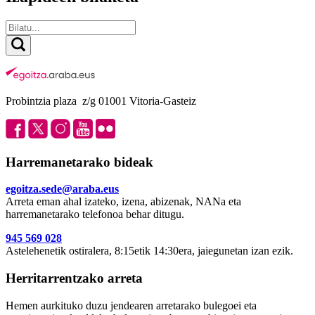
Probintzia plaza z/g 01001 Vitoria-Gasteiz
Harremanetarako bideak
egoitza.sede@araba.eus
Arreta eman ahal izateko, izena, abizenak, NANa eta
harremanetarako telefonoa behar ditugu.
945 569 028
Astelehenetik ostiralera, 8:15etik 14:30era, jaiegunetan izan ezik.
Herritarrentzako arreta
Hemen aurkituko duzu jendearen arretarako bulegoei eta