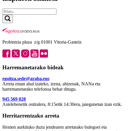
Probintzia plaza z/g 01001 Vitoria-Gasteiz
Harremanetarako bideak
egoitza.sede@araba.eus
Arreta eman ahal izateko, izena, abizenak, NANa eta
harremanetarako telefonoa behar ditugu.
945 569 028
Astelehenetik ostiralera, 8:15etik 14:30era, jaiegunetan izan ezik.
Herritarrentzako arreta
Hemen aurkituko duzu jendearen arretarako bulegoei eta