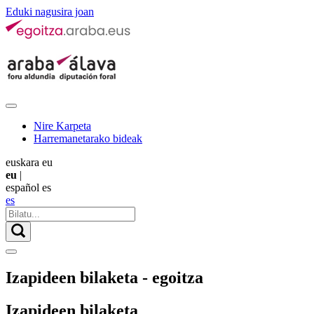
Eduki nagusira joan
Nire Karpeta
Harremanetarako bideak
euskara
eu
eu
|
español
es
es
Izapideen bilaketa - egoitza
Izapideen bilaketa