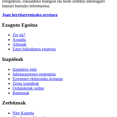
erregistroei, eskualdeko bulegoei eta beste zerbitzu interesgarri
batzuei buruzko informazioa.
Joan herritarrentzako arretara
Ezagutu Egoitza
Zer da?
Araudia
Abisuak
Egun baliodunen egutegia
Izapideak
Izapideen gida
Jakinarazpenen postontzia
Erregistro elektroniko komuna
Zerga izapideak
Ordainketak online
Baimenak
Zerbitzuak
Nire Karpeta