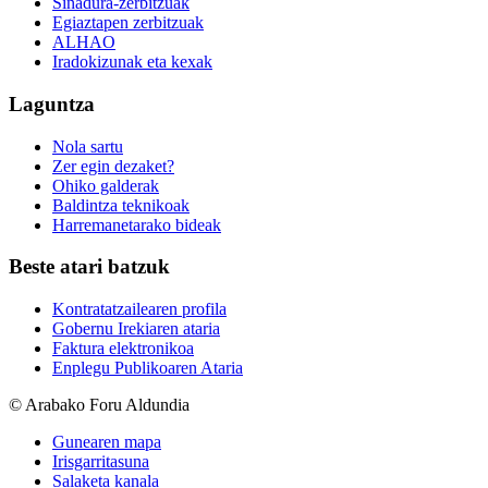
Sinadura-zerbitzuak
Egiaztapen zerbitzuak
ALHAO
Iradokizunak eta kexak
Laguntza
Nola sartu
Zer egin dezaket?
Ohiko galderak
Baldintza teknikoak
Harremanetarako bideak
Beste atari batzuk
Kontratatzailearen profila
Gobernu Irekiaren ataria
Faktura elektronikoa
Enplegu Publikoaren Ataria
© Arabako Foru Aldundia
Gunearen mapa
Irisgarritasuna
Salaketa kanala