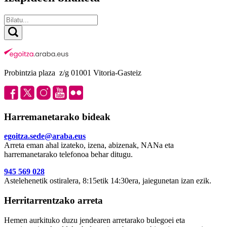
Probintzia plaza z/g 01001 Vitoria-Gasteiz
Harremanetarako bideak
egoitza.sede@araba.eus
Arreta eman ahal izateko, izena, abizenak, NANa eta
harremanetarako telefonoa behar ditugu.
945 569 028
Astelehenetik ostiralera, 8:15etik 14:30era, jaiegunetan izan ezik.
Herritarrentzako arreta
Hemen aurkituko duzu jendearen arretarako bulegoei eta