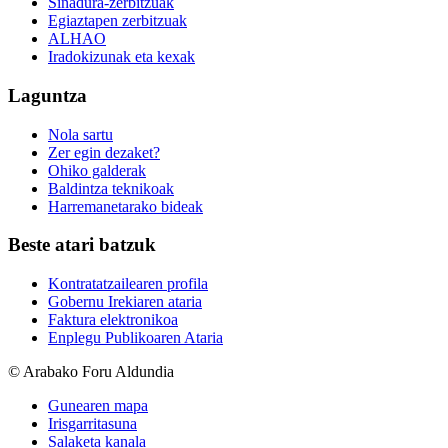
Sinadura-zerbitzuak
Egiaztapen zerbitzuak
ALHAO
Iradokizunak eta kexak
Laguntza
Nola sartu
Zer egin dezaket?
Ohiko galderak
Baldintza teknikoak
Harremanetarako bideak
Beste atari batzuk
Kontratatzailearen profila
Gobernu Irekiaren ataria
Faktura elektronikoa
Enplegu Publikoaren Ataria
© Arabako Foru Aldundia
Gunearen mapa
Irisgarritasuna
Salaketa kanala