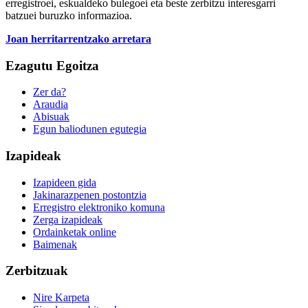
erregistroei, eskualdeko bulegoei eta beste zerbitzu interesgarri
batzuei buruzko informazioa.
Joan herritarrentzako arretara
Ezagutu Egoitza
Zer da?
Araudia
Abisuak
Egun baliodunen egutegia
Izapideak
Izapideen gida
Jakinarazpenen postontzia
Erregistro elektroniko komuna
Zerga izapideak
Ordainketak online
Baimenak
Zerbitzuak
Nire Karpeta