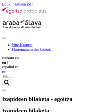
Eduki nagusira joan
Nire Karpeta
Harremanetarako bideak
euskara
eu
eu
|
español
es
es
Izapideen bilaketa - egoitza
Izapideen bilaketa