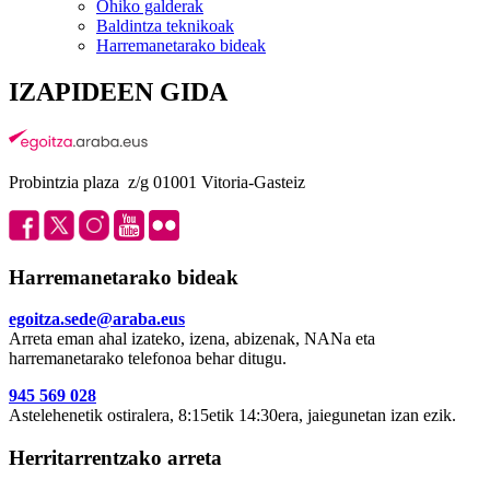
Ohiko galderak
Baldintza teknikoak
Harremanetarako bideak
IZAPIDEEN GIDA
Probintzia plaza z/g 01001 Vitoria-Gasteiz
Harremanetarako bideak
egoitza.sede@araba.eus
Arreta eman ahal izateko, izena, abizenak, NANa eta
harremanetarako telefonoa behar ditugu.
945 569 028
Astelehenetik ostiralera, 8:15etik 14:30era, jaiegunetan izan ezik.
Herritarrentzako arreta