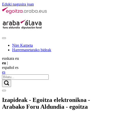
Eduki nagusira joan
Nire Karpeta
Harremanetarako bideak
euskara
eu
eu
|
español
es
es
Izapideak - Egoitza elektronikoa -
Arabako Foru Aldundia - egoitza