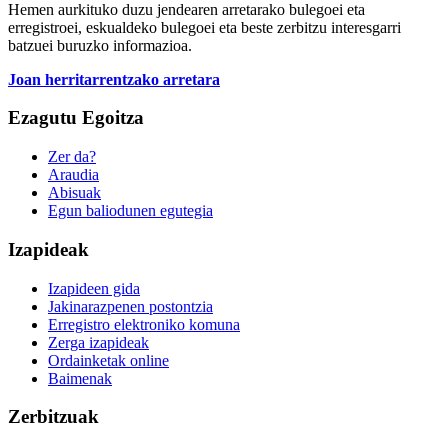
Hemen aurkituko duzu jendearen arretarako bulegoei eta
erregistroei, eskualdeko bulegoei eta beste zerbitzu interesgarri
batzuei buruzko informazioa.
Joan herritarrentzako arretara
Ezagutu Egoitza
Zer da?
Araudia
Abisuak
Egun baliodunen egutegia
Izapideak
Izapideen gida
Jakinarazpenen postontzia
Erregistro elektroniko komuna
Zerga izapideak
Ordainketak online
Baimenak
Zerbitzuak