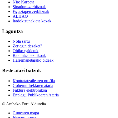
Nire Karpeta
Sinadura-zerbitzuak
Egiaztapen zerbitzuak
ALHAO
Iradokizunak eta kexak
Laguntza
Nola sartu
Zer egin dezaket?
Ohiko galderak
Baldintza teknikoak
Harremanetarako bideak
Beste atari batzuk
Kontratatzailearen profila
Gobernu Irekiaren ataria
Faktura elektronikoa
Enplegu Publikoaren Ataria
© Arabako Foru Aldundia
Gunearen mapa
Irisgarritasuna