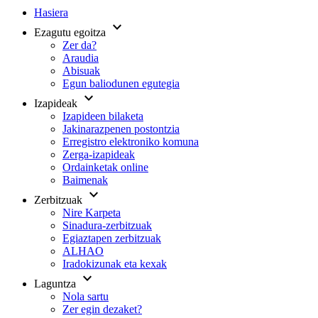
Hasiera
expand_more
Ezagutu egoitza
Zer da?
Araudia
Abisuak
Egun baliodunen egutegia
expand_more
Izapideak
Izapideen bilaketa
Jakinarazpenen postontzia
Erregistro elektroniko komuna
Zerga-izapideak
Ordainketak online
Baimenak
expand_more
Zerbitzuak
Nire Karpeta
Sinadura-zerbitzuak
Egiaztapen zerbitzuak
ALHAO
Iradokizunak eta kexak
expand_more
Laguntza
Nola sartu
Zer egin dezaket?