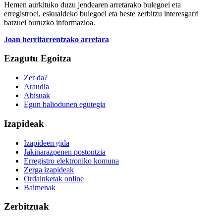
Hemen aurkituko duzu jendearen arretarako bulegoei eta
erregistroei, eskualdeko bulegoei eta beste zerbitzu interesgarri
batzuei buruzko informazioa.
Joan herritarrentzako arretara
Ezagutu Egoitza
Zer da?
Araudia
Abisuak
Egun baliodunen egutegia
Izapideak
Izapideen gida
Jakinarazpenen postontzia
Erregistro elektroniko komuna
Zerga izapideak
Ordainketak online
Baimenak
Zerbitzuak