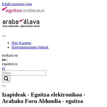
Eduki nagusira joan
Nire Karpeta
Harremanetarako bideak
euskara
eu
eu
|
español
es
es
Izapideak - Egoitza elektronikoa -
Arabako Foru Aldundia - egoitza