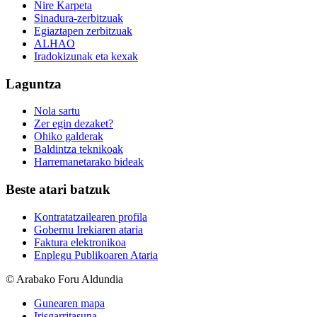
Nire Karpeta
Sinadura-zerbitzuak
Egiaztapen zerbitzuak
ALHAO
Iradokizunak eta kexak
Laguntza
Nola sartu
Zer egin dezaket?
Ohiko galderak
Baldintza teknikoak
Harremanetarako bideak
Beste atari batzuk
Kontratatzailearen profila
Gobernu Irekiaren ataria
Faktura elektronikoa
Enplegu Publikoaren Ataria
© Arabako Foru Aldundia
Gunearen mapa
Irisgarritasuna