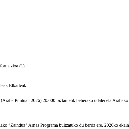
nformazioa (1)
deak
Elkarteak
Araba Puntuan 2026) 20.000 biztanletik beherako udalei eta Arabako Lu
o "Zainduz" Arnas Programa bultzatuko du berriz ere, 2026ko ekainean,