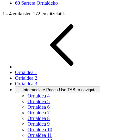
60
Sarrera Orrialdeko
1 - 4 erakusten 172 emaitzetatik.
Orrialdea
1
Orrialdea
2
Orrialdea
3
...
Intermediate Pages Use TAB to navigate.
Orrialdea
4
Orrialdea
5
Orrialdea
6
Orrialdea
7
Orrialdea
8
Orrialdea
9
Orrialdea
10
Orrialdea
11