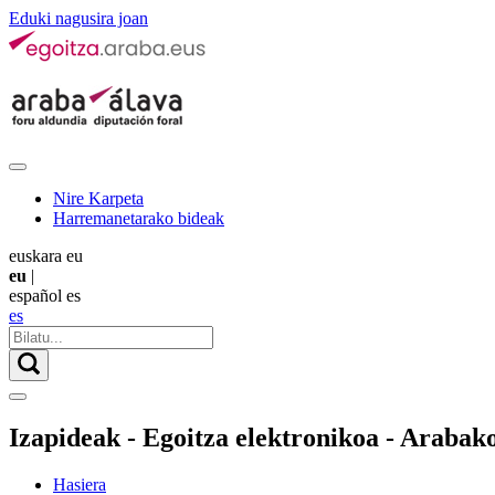
Eduki nagusira joan
Nire Karpeta
Harremanetarako bideak
euskara
eu
eu
|
español
es
es
Izapideak - Egoitza elektronikoa - Arabak
Hasiera