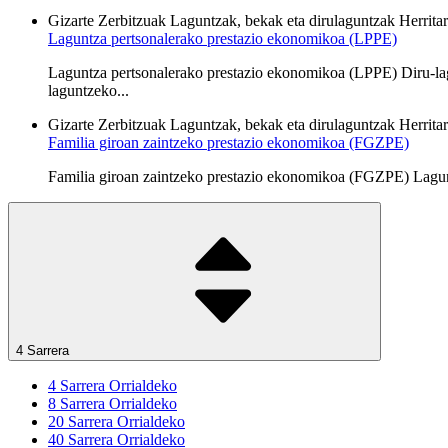
Gizarte Zerbitzuak
Laguntzak, bekak eta dirulaguntzak
Herrita
Laguntza pertsonalerako prestazio ekonomikoa (LPPE)
Laguntza pertsonalerako prestazio ekonomikoa (LPPE) Diru-lag
laguntzeko...
Gizarte Zerbitzuak
Laguntzak, bekak eta dirulaguntzak
Herrita
Familia giroan zaintzeko prestazio ekonomikoa (FGZPE)
Familia giroan zaintzeko prestazio ekonomikoa (FGZPE) Laguntz
4 Sarrera
4
Sarrera Orrialdeko
8
Sarrera Orrialdeko
20
Sarrera Orrialdeko
40
Sarrera Orrialdeko