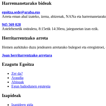
Harremanetarako bideak
egoitza.sede@araba.eus
Arreta eman ahal izateko, izena, abizenak, NANa eta harremanetarako
945 569 028
Astelehenetik ostiralera, 8:15etik 14:30era, jaiegunetan izan ezik.
Herritarrentzako arreta
Hemen aurkituko duzu jendearen arretarako bulegoei eta erregistroei, 
Joan herritarrentzako arretara
Ezagutu Egoitza
Zer da?
Araudia
Abisuak
Egun baliodunen egutegia
Izapideak
Izapideen gida