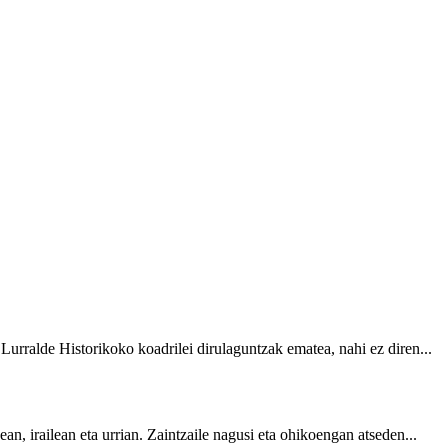
rralde Historikoko koadrilei dirulaguntzak ematea, nahi ez diren...
 irailean eta urrian. Zaintzaile nagusi eta ohikoengan atseden...