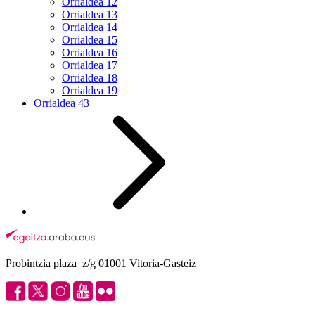
Orrialdea
12
Orrialdea
13
Orrialdea
14
Orrialdea
15
Orrialdea
16
Orrialdea
17
Orrialdea
18
Orrialdea
19
Orrialdea
43
Probintzia plaza z/g 01001 Vitoria-Gasteiz