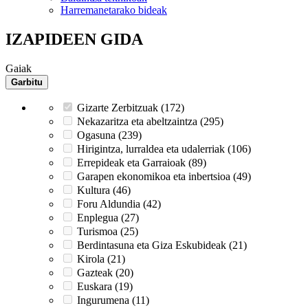
Harremanetarako bideak
IZAPIDEEN GIDA
Gaiak
Garbitu
Gizarte Zerbitzuak (172)
Nekazaritza eta abeltzaintza (295)
Ogasuna (239)
Hirigintza, lurraldea eta udalerriak (106)
Errepideak eta Garraioak (89)
Garapen ekonomikoa eta inbertsioa (49)
Kultura (46)
Foru Aldundia (42)
Enplegua (27)
Turismoa (25)
Berdintasuna eta Giza Eskubideak (21)
Kirola (21)
Gazteak (20)
Euskara (19)
Ingurumena (11)