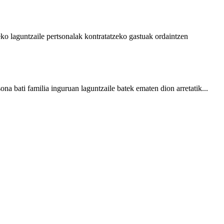
 laguntzaile pertsonalak kontratatzeko gastuak ordaintzen
bati familia inguruan laguntzaile batek ematen dion arretatik...