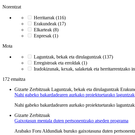
Norentzat
Herritarrak (116)
Erakundeak (17)
Elkarteak (8)
Enpresak (1)
Mota
Laguntzak, bekak eta dirulaguntzak (137)
Erregistroak eta erroldak (1)
Iradokizunak, kexak, salaketak eta herritarrentzako i
172 emaitza
Gizarte Zerbitzuak
Laguntzak, bekak eta dirulaguntzak
Erakun
Nahi gabeko bakardadearen aurkako proiektuetarako laguntzak
Nahi gabeko bakardadearen aurkako proiektuetarako laguntzak (
Gizarte Zerbitzuak
Gaixotasun mentala duten pertsonentzako atseden programa
Arabako Foru Aldundiak buruko gaixotasuna duten pertsonentzak