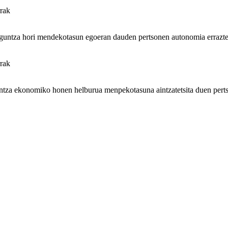
rrak
untza hori mendekotasun egoeran dauden pertsonen autonomia errazteko
rrak
a ekonomiko honen helburua menpekotasuna aintzatetsita duen pertsona 