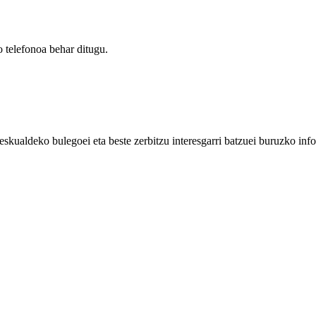
 telefonoa behar ditugu.
eskualdeko bulegoei eta beste zerbitzu interesgarri batzuei buruzko inf