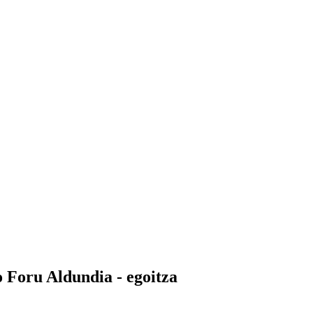
o Foru Aldundia - egoitza