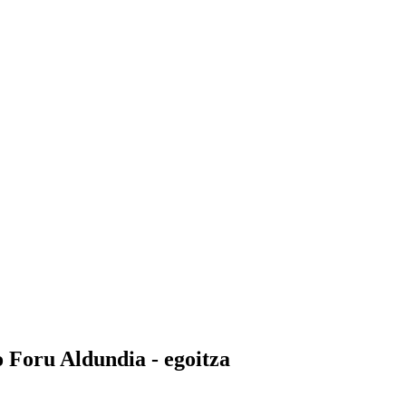
o Foru Aldundia - egoitza