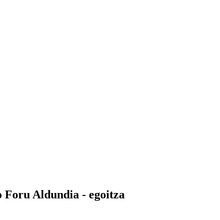
o Foru Aldundia - egoitza