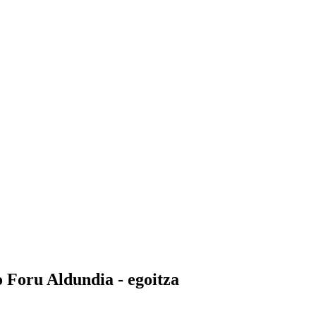
o Foru Aldundia - egoitza