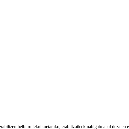
iltzen helburu teknikoetarako, erabiltzaileek nabigatu ahal dezaten eta