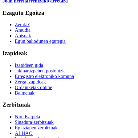
Joan herritarrentzako arretara
Ezagutu Egoitza
Zer da?
Araudia
Abisuak
Egun baliodunen egutegia
Izapideak
Izapideen gida
Jakinarazpenen postontzia
Erregistro elektroniko komuna
Zerga izapideak
Ordainketak online
Baimenak
Zerbitzuak
Nire Karpeta
Sinadura-zerbitzuak
Egiaztapen zerbitzuak
ALHAO