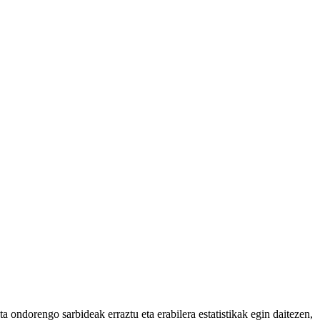
 ondorengo sarbideak erraztu eta erabilera estatistikak egin daitezen,