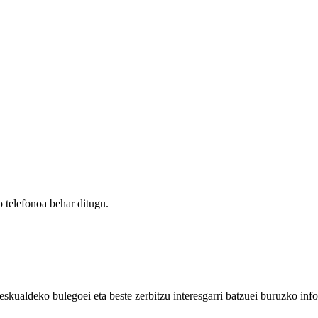
 telefonoa behar ditugu.
eskualdeko bulegoei eta beste zerbitzu interesgarri batzuei buruzko inf