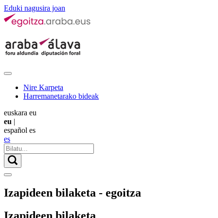
Eduki nagusira joan
Nire Karpeta
Harremanetarako bideak
euskara
eu
eu
|
español
es
es
Izapideen bilaketa - egoitza
Izapideen bilaketa