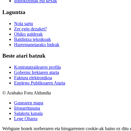
Iradokizunak eta kexak
Laguntza
Nola sartu
Zer egin dezaket?
Ohiko galderak
Baldintza teknikoak
Harremanetarako bideak
Beste atari batzuk
Kontratatzailearen profila
Gobernu Irekiaren ataria
Faktura elektronikoa
Enplegu Publikoaren Ataria
© Arabako Foru Aldundia
Gunearen mapa
Irisgarritasuna
Salaketa kanala
Lege Oharra
Webgune honek norberaren eta hirugarrenen cookie-ak baino ez ditu erab