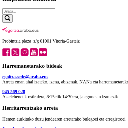
Probintzia plaza z/g 01001 Vitoria-Gasteiz
Harremanetarako bideak
egoitza.sede@araba.eus
Arreta eman ahal izateko, izena, abizenak, NANa eta harremanetarako
945 569 028
Astelehenetik ostiralera, 8:15etik 14:30era, jaiegunetan izan ezik.
Herritarrentzako arreta
Hemen aurkituko duzu jendearen arretarako bulegoei eta erregistroei, 