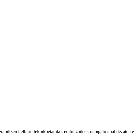
iltzen helburu teknikoetarako, erabiltzaileek nabigatu ahal dezaten eta