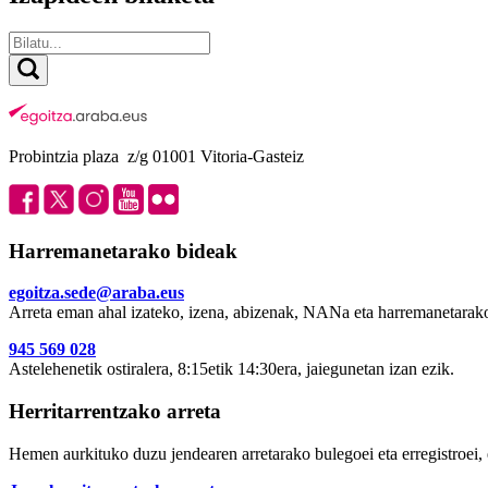
Probintzia plaza z/g 01001 Vitoria-Gasteiz
Harremanetarako bideak
egoitza.sede@araba.eus
Arreta eman ahal izateko, izena, abizenak, NANa eta harremanetarako
945 569 028
Astelehenetik ostiralera, 8:15etik 14:30era, jaiegunetan izan ezik.
Herritarrentzako arreta
Hemen aurkituko duzu jendearen arretarako bulegoei eta erregistroei, 