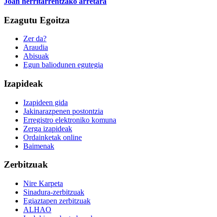
Joan herritarrentzako arretara
Ezagutu Egoitza
Zer da?
Araudia
Abisuak
Egun baliodunen egutegia
Izapideak
Izapideen gida
Jakinarazpenen postontzia
Erregistro elektroniko komuna
Zerga izapideak
Ordainketak online
Baimenak
Zerbitzuak
Nire Karpeta
Sinadura-zerbitzuak
Egiaztapen zerbitzuak
ALHAO