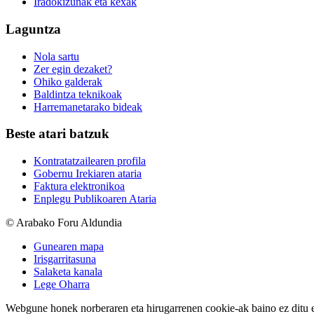
Iradokizunak eta kexak
Laguntza
Nola sartu
Zer egin dezaket?
Ohiko galderak
Baldintza teknikoak
Harremanetarako bideak
Beste atari batzuk
Kontratatzailearen profila
Gobernu Irekiaren ataria
Faktura elektronikoa
Enplegu Publikoaren Ataria
© Arabako Foru Aldundia
Gunearen mapa
Irisgarritasuna
Salaketa kanala
Lege Oharra
Webgune honek norberaren eta hirugarrenen cookie-ak baino ez ditu erab