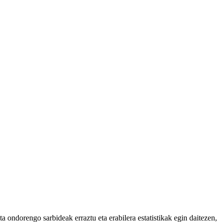
 ondorengo sarbideak erraztu eta erabilera estatistikak egin daitezen,