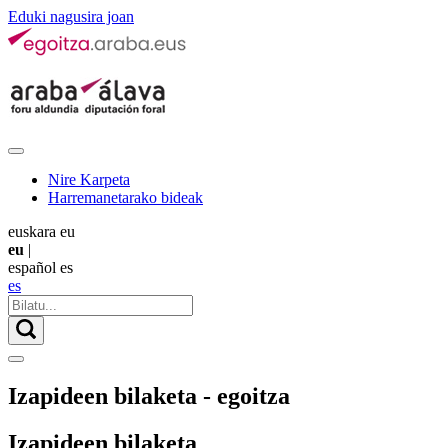
Eduki nagusira joan
Nire Karpeta
Harremanetarako bideak
euskara
eu
eu
|
español
es
es
Izapideen bilaketa - egoitza
Izapideen bilaketa