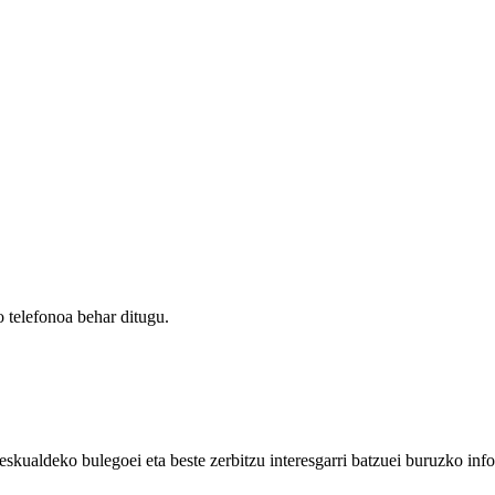
 telefonoa behar ditugu.
eskualdeko bulegoei eta beste zerbitzu interesgarri batzuei buruzko inf