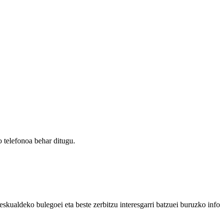
 telefonoa behar ditugu.
eskualdeko bulegoei eta beste zerbitzu interesgarri batzuei buruzko inf