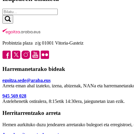
Probintzia plaza z/g 01001 Vitoria-Gasteiz
Harremanetarako bideak
egoitza.sede@araba.eus
Arreta eman ahal izateko, izena, abizenak, NANa eta harremanetarako
945 569 028
Astelehenetik ostiralera, 8:15etik 14:30era, jaiegunetan izan ezik.
Herritarrentzako arreta
Hemen aurkituko duzu jendearen arretarako bulegoei eta erregistroei, 