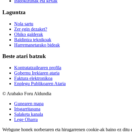
Iradokizunak eta kexak
Laguntza
Nola sartu
Zer egin dezaket?
Ohiko galderak
Baldintza teknikoak
Harremanetarako bideak
Beste atari batzuk
Kontratatzailearen profila
Gobernu Irekiaren ataria
Faktura elektronikoa
Enplegu Publikoaren Ataria
© Arabako Foru Aldundia
Gunearen mapa
Irisgarritasuna
Salaketa kanala
Lege Oharra
Webgune honek norberaren eta hirugarrenen cookie-ak baino ez ditu erab