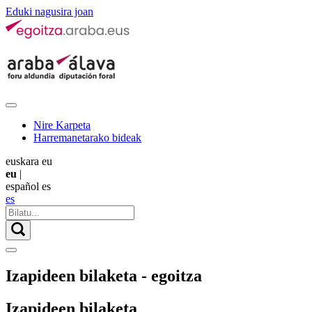
Eduki nagusira joan
Nire Karpeta
Harremanetarako bideak
euskara
eu
eu
|
español
es
es
Izapideen bilaketa - egoitza
Izapideen bilaketa