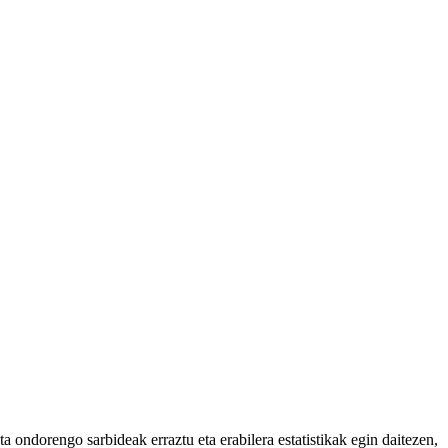
 ondorengo sarbideak erraztu eta erabilera estatistikak egin daitezen,