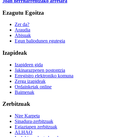
Joan herritarrentzako arretara
Ezagutu Egoitza
Zer da?
Araudia
Abisuak
Egun baliodunen egutegia
Izapideak
Izapideen gida
Jakinarazpenen postontzia
Erregistro elektroniko komuna
Zerga izapideak
Ordainketak online
Baimenak
Zerbitzuak
Nire Karpeta
Sinadura-zerbitzuak
Egiaztapen zerbitzuak
ALHAO