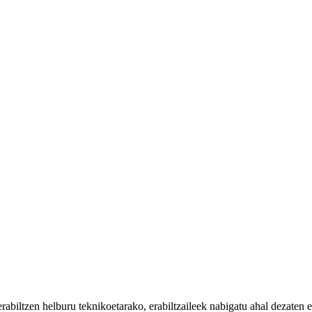
iltzen helburu teknikoetarako, erabiltzaileek nabigatu ahal dezaten eta