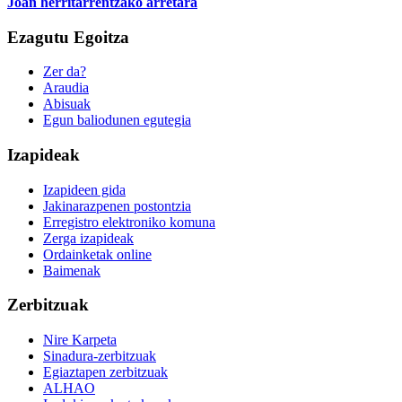
Joan herritarrentzako arretara
Ezagutu Egoitza
Zer da?
Araudia
Abisuak
Egun baliodunen egutegia
Izapideak
Izapideen gida
Jakinarazpenen postontzia
Erregistro elektroniko komuna
Zerga izapideak
Ordainketak online
Baimenak
Zerbitzuak
Nire Karpeta
Sinadura-zerbitzuak
Egiaztapen zerbitzuak
ALHAO