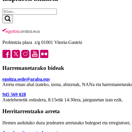
Probintzia plaza z/g 01001 Vitoria-Gasteiz
Harremanetarako bideak
egoitza.sede@araba.eus
Arreta eman ahal izateko, izena, abizenak, NANa eta harremanetarako
945 569 028
Astelehenetik ostiralera, 8:15etik 14:30era, jaiegunetan izan ezik.
Herritarrentzako arreta
Hemen aurkituko duzu jendearen arretarako bulegoei eta erregistroei, 