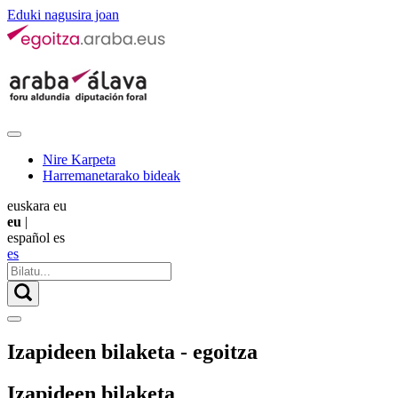
Eduki nagusira joan
Nire Karpeta
Harremanetarako bideak
euskara
eu
eu
|
español
es
es
Izapideen bilaketa - egoitza
Izapideen bilaketa