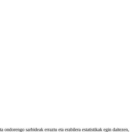
 ondorengo sarbideak erraztu eta erabilera estatistikak egin daitezen,