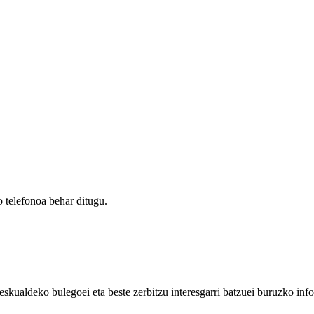
 telefonoa behar ditugu.
eskualdeko bulegoei eta beste zerbitzu interesgarri batzuei buruzko inf