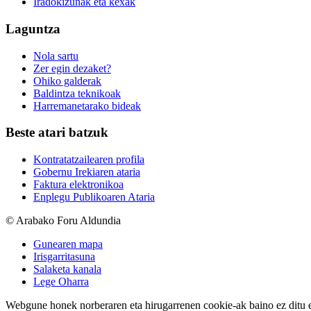
Iradokizunak eta kexak
Laguntza
Nola sartu
Zer egin dezaket?
Ohiko galderak
Baldintza teknikoak
Harremanetarako bideak
Beste atari batzuk
Kontratatzailearen profila
Gobernu Irekiaren ataria
Faktura elektronikoa
Enplegu Publikoaren Ataria
© Arabako Foru Aldundia
Gunearen mapa
Irisgarritasuna
Salaketa kanala
Lege Oharra
Webgune honek norberaren eta hirugarrenen cookie-ak baino ez ditu erab