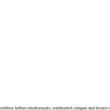
iltzen helburu teknikoetarako, erabiltzaileek nabigatu ahal dezaten eta