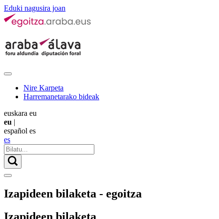
Eduki nagusira joan
Nire Karpeta
Harremanetarako bideak
euskara
eu
eu
|
español
es
es
Izapideen bilaketa - egoitza
Izapideen bilaketa