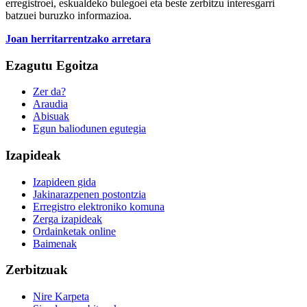
erregistroei, eskualdeko bulegoei eta beste zerbitzu interesgarri
batzuei buruzko informazioa.
Joan herritarrentzako arretara
Ezagutu Egoitza
Zer da?
Araudia
Abisuak
Egun baliodunen egutegia
Izapideak
Izapideen gida
Jakinarazpenen postontzia
Erregistro elektroniko komuna
Zerga izapideak
Ordainketak online
Baimenak
Zerbitzuak
Nire Karpeta