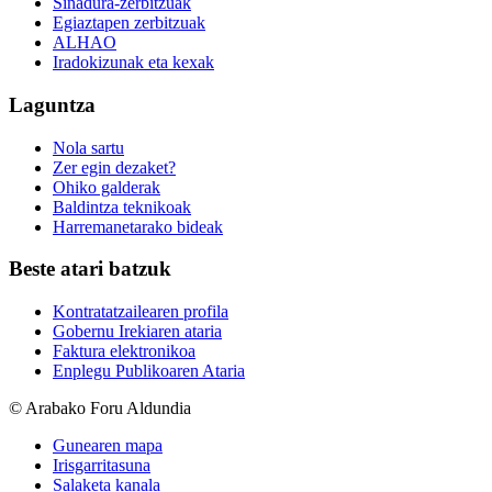
Sinadura-zerbitzuak
Egiaztapen zerbitzuak
ALHAO
Iradokizunak eta kexak
Laguntza
Nola sartu
Zer egin dezaket?
Ohiko galderak
Baldintza teknikoak
Harremanetarako bideak
Beste atari batzuk
Kontratatzailearen profila
Gobernu Irekiaren ataria
Faktura elektronikoa
Enplegu Publikoaren Ataria
© Arabako Foru Aldundia
Gunearen mapa
Irisgarritasuna
Salaketa kanala