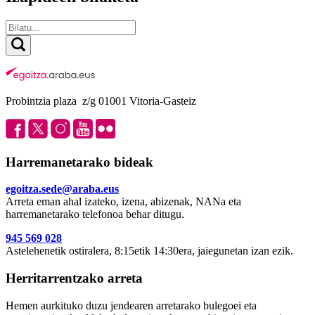
Probintzia plaza z/g 01001 Vitoria-Gasteiz
Harremanetarako bideak
egoitza.sede@araba.eus
Arreta eman ahal izateko, izena, abizenak, NANa eta
harremanetarako telefonoa behar ditugu.
945 569 028
Astelehenetik ostiralera, 8:15etik 14:30era, jaiegunetan izan ezik.
Herritarrentzako arreta
Hemen aurkituko duzu jendearen arretarako bulegoei eta