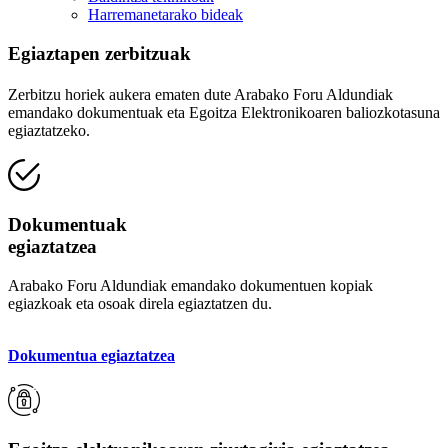
Harremanetarako bideak
Egiaztapen zerbitzuak
Zerbitzu horiek aukera ematen dute Arabako Foru Aldundiak
emandako dokumentuak eta Egoitza Elektronikoaren baliozkotasuna
egiaztatzeko.
Dokumentuak
egiaztatzea
Arabako Foru Aldundiak emandako dokumentuen kopiak
egiazkoak eta osoak direla egiaztatzen du.
Dokumentua egiaztatzea