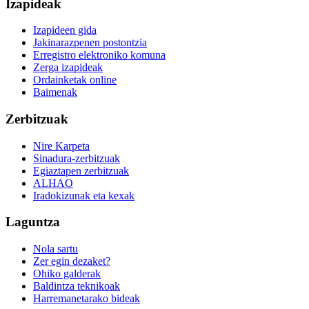
Izapideak
Izapideen gida
Jakinarazpenen postontzia
Erregistro elektroniko komuna
Zerga izapideak
Ordainketak online
Baimenak
Zerbitzuak
Nire Karpeta
Sinadura-zerbitzuak
Egiaztapen zerbitzuak
ALHAO
Iradokizunak eta kexak
Laguntza
Nola sartu
Zer egin dezaket?
Ohiko galderak
Baldintza teknikoak
Harremanetarako bideak