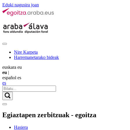
Eduki nagusira joan
Nire Karpeta
Harremanetarako bideak
euskara
eu
eu
|
español
es
es
Egiaztapen zerbitzuak - egoitza
Hasiera