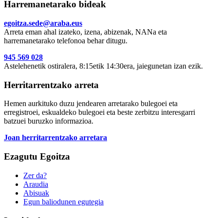
Harremanetarako bideak
egoitza.sede@araba.eus
Arreta eman ahal izateko, izena, abizenak, NANa eta
harremanetarako telefonoa behar ditugu.
945 569 028
Astelehenetik ostiralera, 8:15etik 14:30era, jaiegunetan izan ezik.
Herritarrentzako arreta
Hemen aurkituko duzu jendearen arretarako bulegoei eta
erregistroei, eskualdeko bulegoei eta beste zerbitzu interesgarri
batzuei buruzko informazioa.
Joan herritarrentzako arretara
Ezagutu Egoitza
Zer da?
Araudia
Abisuak
Egun baliodunen egutegia