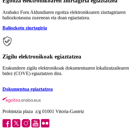
Egoitza elektronikoaren ziurtagiria egiaztatzea
Arabako Foru Aldundiaren egoitza elektronikoaren ziurtagiriaren
baliozkotasuna zuzenean eta doan egiaztatzea.
Baliozkotu ziurtagiria
Zigilu elektronikoak egiaztatzea
Erakundeen zigilu elektronikoak dokumentuaren lokalizatzailearen
bidez (COVE) egiaztatzen dira.
Dokumentua egiaztatzea
Probintzia plaza z/g 01001 Vitoria-Gasteiz