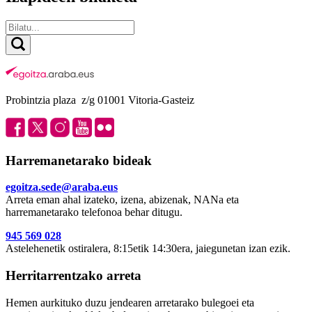
Probintzia plaza z/g 01001 Vitoria-Gasteiz
Harremanetarako bideak
egoitza.sede@araba.eus
Arreta eman ahal izateko, izena, abizenak, NANa eta
harremanetarako telefonoa behar ditugu.
945 569 028
Astelehenetik ostiralera, 8:15etik 14:30era, jaiegunetan izan ezik.
Herritarrentzako arreta
Hemen aurkituko duzu jendearen arretarako bulegoei eta