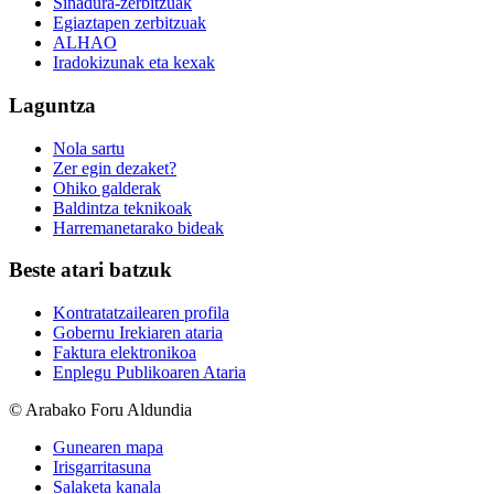
Sinadura-zerbitzuak
Egiaztapen zerbitzuak
ALHAO
Iradokizunak eta kexak
Laguntza
Nola sartu
Zer egin dezaket?
Ohiko galderak
Baldintza teknikoak
Harremanetarako bideak
Beste atari batzuk
Kontratatzailearen profila
Gobernu Irekiaren ataria
Faktura elektronikoa
Enplegu Publikoaren Ataria
© Arabako Foru Aldundia
Gunearen mapa
Irisgarritasuna
Salaketa kanala