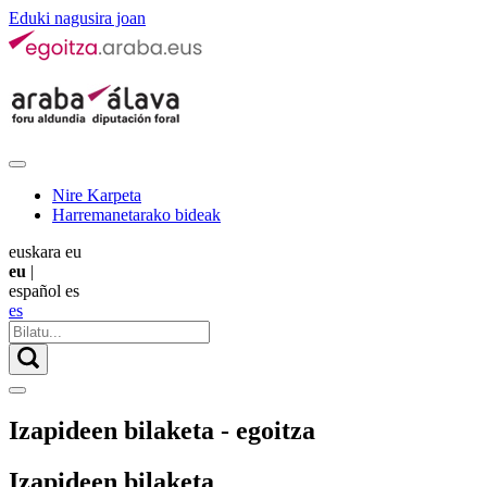
Eduki nagusira joan
Nire Karpeta
Harremanetarako bideak
euskara
eu
eu
|
español
es
es
Izapideen bilaketa - egoitza
Izapideen bilaketa