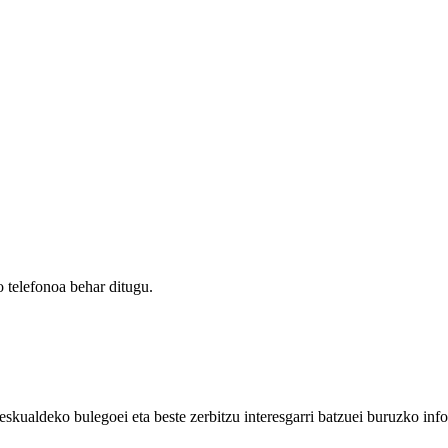
 telefonoa behar ditugu.
eskualdeko bulegoei eta beste zerbitzu interesgarri batzuei buruzko inf