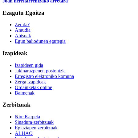
Joan herritarrentzako arretara
Ezagutu Egoitza
Zer da?
Araudia
Abisuak
Egun baliodunen egutegia
Izapideak
Izapideen gida
Jakinarazpenen postontzia
Erregistro elektroniko komuna
Zerga izapideak
Ordainketak online
Baimenak
Zerbitzuak
Nire Karpeta
Sinadura-zerbitzuak
Egiaztapen zerbitzuak
ALHAO