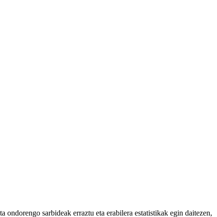
 ondorengo sarbideak erraztu eta erabilera estatistikak egin daitezen,