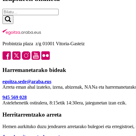
Probintzia plaza z/g 01001 Vitoria-Gasteiz
Harremanetarako bideak
egoitza.sede@araba.eus
Arreta eman ahal izateko, izena, abizenak, NANa eta harremanetarako
945 569 028
Astelehenetik ostiralera, 8:15etik 14:30era, jaiegunetan izan ezik.
Herritarrentzako arreta
Hemen aurkituko duzu jendearen arretarako bulegoei eta erregistroei, 