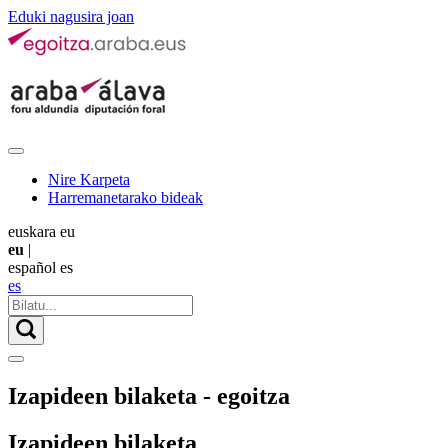
Eduki nagusira joan
Nire Karpeta
Harremanetarako bideak
euskara
eu
eu
|
español
es
es
Izapideen bilaketa - egoitza
Izapideen bilaketa