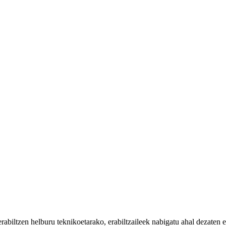
iltzen helburu teknikoetarako, erabiltzaileek nabigatu ahal dezaten eta