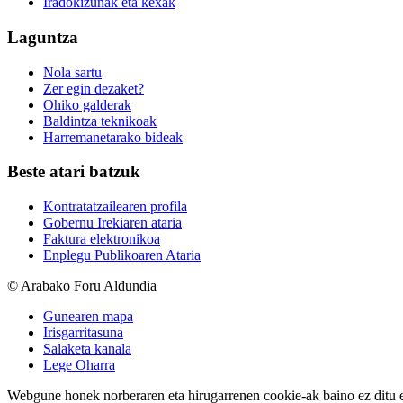
Iradokizunak eta kexak
Laguntza
Nola sartu
Zer egin dezaket?
Ohiko galderak
Baldintza teknikoak
Harremanetarako bideak
Beste atari batzuk
Kontratatzailearen profila
Gobernu Irekiaren ataria
Faktura elektronikoa
Enplegu Publikoaren Ataria
© Arabako Foru Aldundia
Gunearen mapa
Irisgarritasuna
Salaketa kanala
Lege Oharra
Webgune honek norberaren eta hirugarrenen cookie-ak baino ez ditu erab