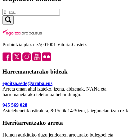
Probintzia plaza z/g 01001 Vitoria-Gasteiz
Harremanetarako bideak
egoitza.sede@araba.eus
Arreta eman ahal izateko, izena, abizenak, NANa eta
harremanetarako telefonoa behar ditugu.
945 569 028
Astelehenetik ostiralera, 8:15etik 14:30era, jaiegunetan izan ezik.
Herritarrentzako arreta
Hemen aurkituko duzu jendearen arretarako bulegoei eta