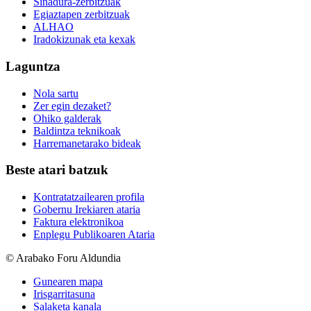
Sinadura-zerbitzuak
Egiaztapen zerbitzuak
ALHAO
Iradokizunak eta kexak
Laguntza
Nola sartu
Zer egin dezaket?
Ohiko galderak
Baldintza teknikoak
Harremanetarako bideak
Beste atari batzuk
Kontratatzailearen profila
Gobernu Irekiaren ataria
Faktura elektronikoa
Enplegu Publikoaren Ataria
© Arabako Foru Aldundia
Gunearen mapa
Irisgarritasuna
Salaketa kanala