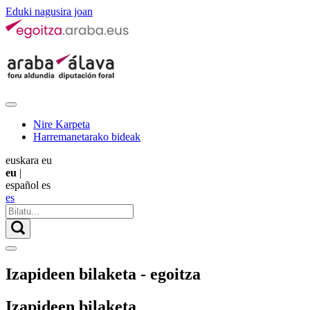
Eduki nagusira joan
Nire Karpeta
Harremanetarako bideak
euskara
eu
eu
|
español
es
es
Izapideen bilaketa - egoitza
Izapideen bilaketa