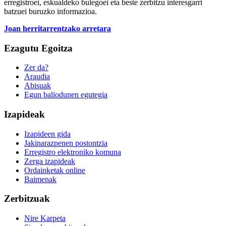
erregistroei, eskualdeko bulegoei eta beste zerbitzu interesgarri
batzuei buruzko informazioa.
Joan herritarrentzako arretara
Ezagutu Egoitza
Zer da?
Araudia
Abisuak
Egun baliodunen egutegia
Izapideak
Izapideen gida
Jakinarazpenen postontzia
Erregistro elektroniko komuna
Zerga izapideak
Ordainketak online
Baimenak
Zerbitzuak
Nire Karpeta