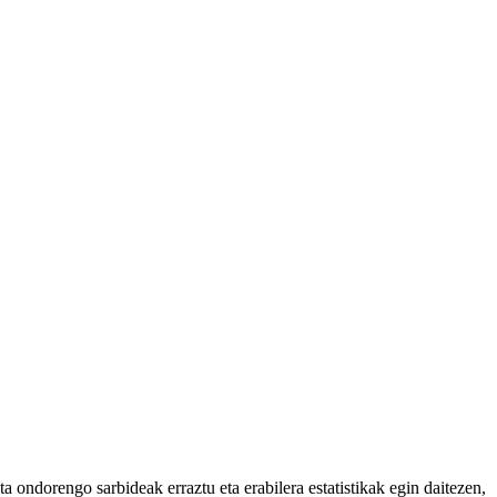
 ondorengo sarbideak erraztu eta erabilera estatistikak egin daitezen,