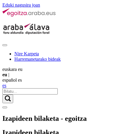
Eduki nagusira joan
Nire Karpeta
Harremanetarako bideak
euskara
eu
eu
|
español
es
es
Izapideen bilaketa - egoitza
Izapideen bilaketa