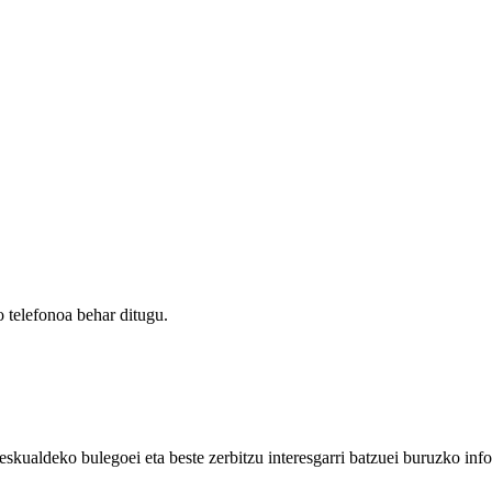
 telefonoa behar ditugu.
eskualdeko bulegoei eta beste zerbitzu interesgarri batzuei buruzko inf