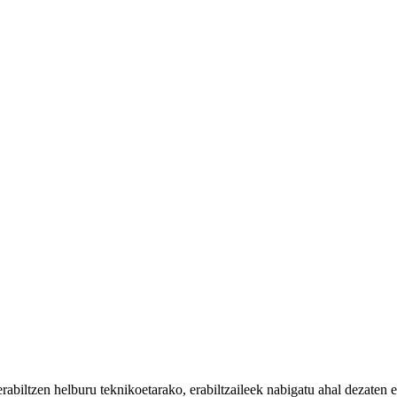
iltzen helburu teknikoetarako, erabiltzaileek nabigatu ahal dezaten eta