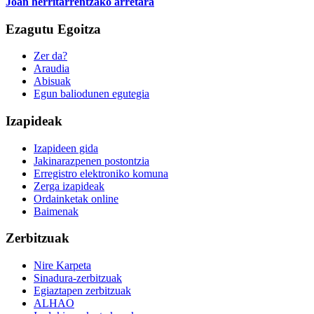
Joan herritarrentzako arretara
Ezagutu Egoitza
Zer da?
Araudia
Abisuak
Egun baliodunen egutegia
Izapideak
Izapideen gida
Jakinarazpenen postontzia
Erregistro elektroniko komuna
Zerga izapideak
Ordainketak online
Baimenak
Zerbitzuak
Nire Karpeta
Sinadura-zerbitzuak
Egiaztapen zerbitzuak
ALHAO