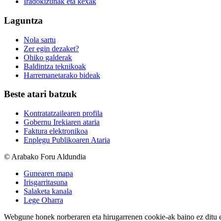
Iradokizunak eta kexak
Laguntza
Nola sartu
Zer egin dezaket?
Ohiko galderak
Baldintza teknikoak
Harremanetarako bideak
Beste atari batzuk
Kontratatzailearen profila
Gobernu Irekiaren ataria
Faktura elektronikoa
Enplegu Publikoaren Ataria
© Arabako Foru Aldundia
Gunearen mapa
Irisgarritasuna
Salaketa kanala
Lege Oharra
Webgune honek norberaren eta hirugarrenen cookie-ak baino ez ditu erab