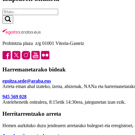
Probintzia plaza z/g 01001 Vitoria-Gasteiz
Harremanetarako bideak
egoitza.sede@araba.eus
Arreta eman ahal izateko, izena, abizenak, NANa eta harremanetarako
945 569 028
Astelehenetik ostiralera, 8:15etik 14:30era, jaiegunetan izan ezik.
Herritarrentzako arreta
Hemen aurkituko duzu jendearen arretarako bulegoei eta erregistroei, 