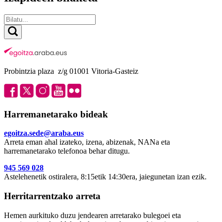
Probintzia plaza z/g 01001 Vitoria-Gasteiz
Harremanetarako bideak
egoitza.sede@araba.eus
Arreta eman ahal izateko, izena, abizenak, NANa eta
harremanetarako telefonoa behar ditugu.
945 569 028
Astelehenetik ostiralera, 8:15etik 14:30era, jaiegunetan izan ezik.
Herritarrentzako arreta
Hemen aurkituko duzu jendearen arretarako bulegoei eta