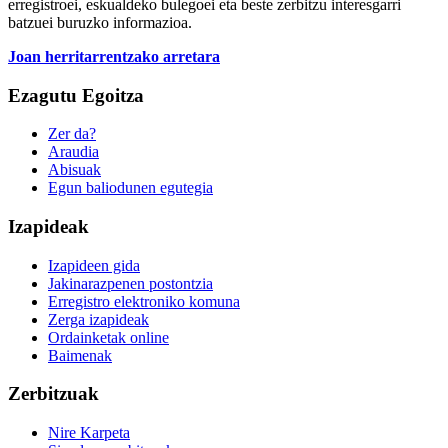
erregistroei, eskualdeko bulegoei eta beste zerbitzu interesgarri
batzuei buruzko informazioa.
Joan herritarrentzako arretara
Ezagutu Egoitza
Zer da?
Araudia
Abisuak
Egun baliodunen egutegia
Izapideak
Izapideen gida
Jakinarazpenen postontzia
Erregistro elektroniko komuna
Zerga izapideak
Ordainketak online
Baimenak
Zerbitzuak
Nire Karpeta