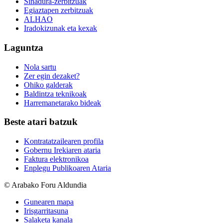
Sinadura-zerbitzuak
Egiaztapen zerbitzuak
ALHAO
Iradokizunak eta kexak
Laguntza
Nola sartu
Zer egin dezaket?
Ohiko galderak
Baldintza teknikoak
Harremanetarako bideak
Beste atari batzuk
Kontratatzailearen profila
Gobernu Irekiaren ataria
Faktura elektronikoa
Enplegu Publikoaren Ataria
© Arabako Foru Aldundia
Gunearen mapa
Irisgarritasuna
Salaketa kanala