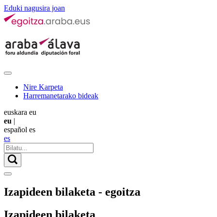
Eduki nagusira joan
Nire Karpeta
Harremanetarako bideak
euskara
eu
eu
|
español
es
es
Izapideen bilaketa - egoitza
Izapideen bilaketa