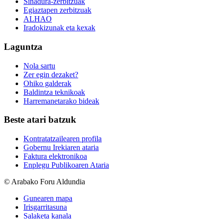
Sinadura-zerbitzuak
Egiaztapen zerbitzuak
ALHAO
Iradokizunak eta kexak
Laguntza
Nola sartu
Zer egin dezaket?
Ohiko galderak
Baldintza teknikoak
Harremanetarako bideak
Beste atari batzuk
Kontratatzailearen profila
Gobernu Irekiaren ataria
Faktura elektronikoa
Enplegu Publikoaren Ataria
© Arabako Foru Aldundia
Gunearen mapa
Irisgarritasuna
Salaketa kanala