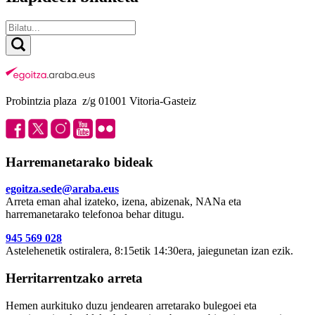
Probintzia plaza z/g 01001 Vitoria-Gasteiz
Harremanetarako bideak
egoitza.sede@araba.eus
Arreta eman ahal izateko, izena, abizenak, NANa eta
harremanetarako telefonoa behar ditugu.
945 569 028
Astelehenetik ostiralera, 8:15etik 14:30era, jaiegunetan izan ezik.
Herritarrentzako arreta
Hemen aurkituko duzu jendearen arretarako bulegoei eta