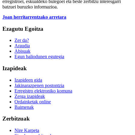
erregistroei, eskualdeko bulegoei eta beste zerbitzu interesgarri
batzuei buruzko informazioa.
Joan herritarrentzako arretara
Ezagutu Egoitza
Zer da?
Araudia
Abisuak
Egun baliodunen egutegia
Izapideak
Izapideen gida
Jakinarazpenen postontzia
Erregistro elektroniko komuna
Zerga izapideak
Ordainketak online
Baimenak
Zerbitzuak
Nire Karpeta