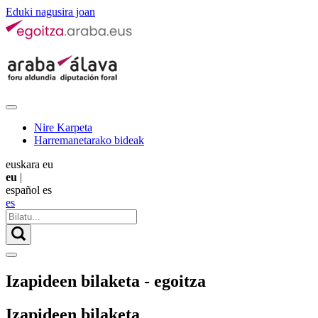
Eduki nagusira joan
Nire Karpeta
Harremanetarako bideak
euskara
eu
eu
|
español
es
es
Izapideen bilaketa - egoitza
Izapideen bilaketa