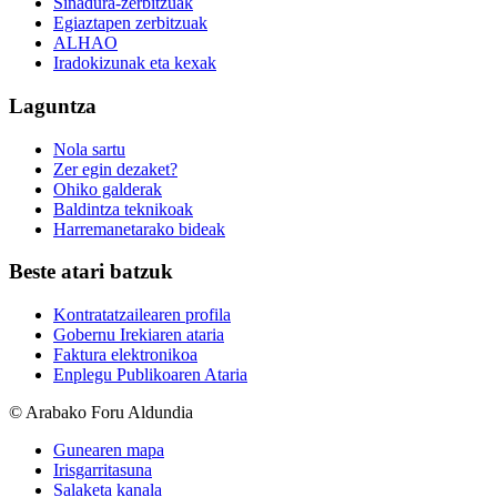
Sinadura-zerbitzuak
Egiaztapen zerbitzuak
ALHAO
Iradokizunak eta kexak
Laguntza
Nola sartu
Zer egin dezaket?
Ohiko galderak
Baldintza teknikoak
Harremanetarako bideak
Beste atari batzuk
Kontratatzailearen profila
Gobernu Irekiaren ataria
Faktura elektronikoa
Enplegu Publikoaren Ataria
© Arabako Foru Aldundia
Gunearen mapa
Irisgarritasuna
Salaketa kanala