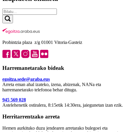
Probintzia plaza z/g 01001 Vitoria-Gasteiz
Harremanetarako bideak
egoitza.sede@araba.eus
Arreta eman ahal izateko, izena, abizenak, NANa eta
harremanetarako telefonoa behar ditugu.
945 569 028
Astelehenetik ostiralera, 8:15etik 14:30era, jaiegunetan izan ezik.
Herritarrentzako arreta
Hemen aurkituko duzu jendearen arretarako bulegoei eta