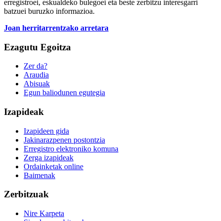
erregistroei, eskualdeko bulegoei eta beste zerbitzu interesgarri
batzuei buruzko informazioa.
Joan herritarrentzako arretara
Ezagutu Egoitza
Zer da?
Araudia
Abisuak
Egun baliodunen egutegia
Izapideak
Izapideen gida
Jakinarazpenen postontzia
Erregistro elektroniko komuna
Zerga izapideak
Ordainketak online
Baimenak
Zerbitzuak
Nire Karpeta