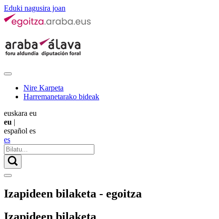
Eduki nagusira joan
Nire Karpeta
Harremanetarako bideak
euskara
eu
eu
|
español
es
es
Izapideen bilaketa - egoitza
Izapideen bilaketa