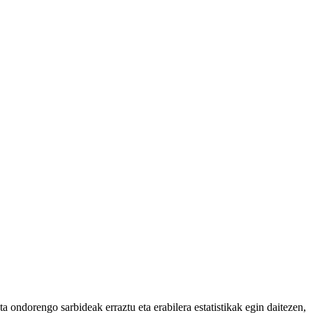
 ondorengo sarbideak erraztu eta erabilera estatistikak egin daitezen,