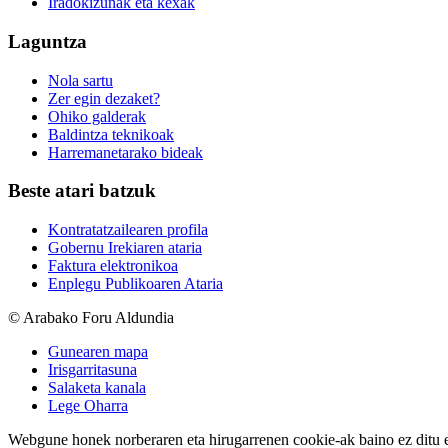
Iradokizunak eta kexak
Laguntza
Nola sartu
Zer egin dezaket?
Ohiko galderak
Baldintza teknikoak
Harremanetarako bideak
Beste atari batzuk
Kontratatzailearen profila
Gobernu Irekiaren ataria
Faktura elektronikoa
Enplegu Publikoaren Ataria
© Arabako Foru Aldundia
Gunearen mapa
Irisgarritasuna
Salaketa kanala
Lege Oharra
Webgune honek norberaren eta hirugarrenen cookie-ak baino ez ditu erab