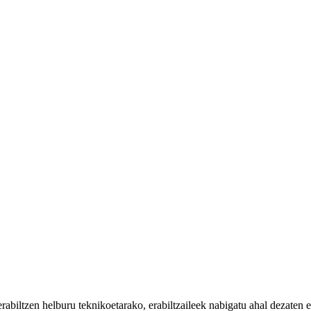
iltzen helburu teknikoetarako, erabiltzaileek nabigatu ahal dezaten eta