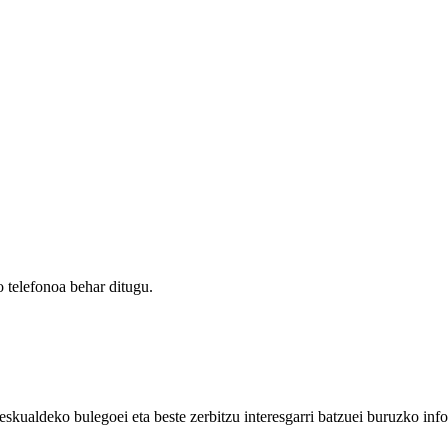
 telefonoa behar ditugu.
eskualdeko bulegoei eta beste zerbitzu interesgarri batzuei buruzko inf