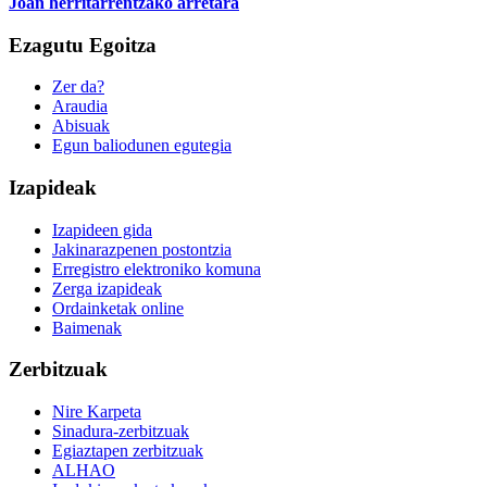
Joan herritarrentzako arretara
Ezagutu Egoitza
Zer da?
Araudia
Abisuak
Egun baliodunen egutegia
Izapideak
Izapideen gida
Jakinarazpenen postontzia
Erregistro elektroniko komuna
Zerga izapideak
Ordainketak online
Baimenak
Zerbitzuak
Nire Karpeta
Sinadura-zerbitzuak
Egiaztapen zerbitzuak
ALHAO