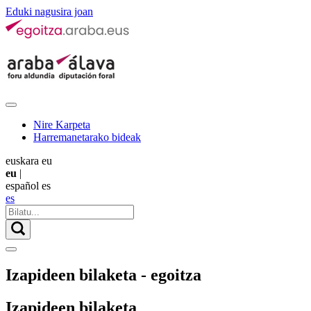
Eduki nagusira joan
Nire Karpeta
Harremanetarako bideak
euskara
eu
eu
|
español
es
es
Izapideen bilaketa - egoitza
Izapideen bilaketa