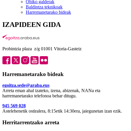
Ohiko galderak
Baldintza teknikoak
Harremanetarako bideak
IZAPIDEEN GIDA
Probintzia plaza z/g 01001 Vitoria-Gasteiz
Harremanetarako bideak
egoitza.sede@araba.eus
Arreta eman ahal izateko, izena, abizenak, NANa eta
harremanetarako telefonoa behar ditugu.
945 569 028
Astelehenetik ostiralera, 8:15etik 14:30era, jaiegunetan izan ezik.
Herritarrentzako arreta