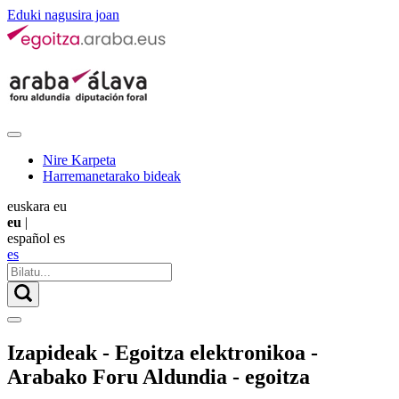
Eduki nagusira joan
Nire Karpeta
Harremanetarako bideak
euskara
eu
eu
|
español
es
es
Izapideak - Egoitza elektronikoa -
Arabako Foru Aldundia - egoitza