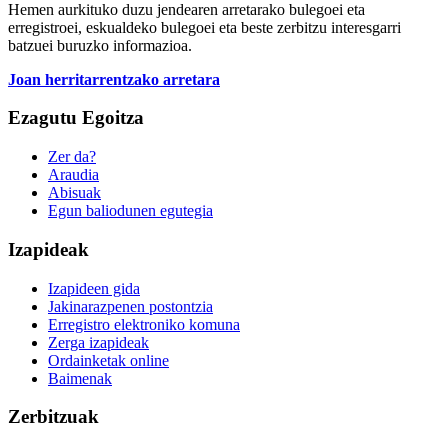
Hemen aurkituko duzu jendearen arretarako bulegoei eta
erregistroei, eskualdeko bulegoei eta beste zerbitzu interesgarri
batzuei buruzko informazioa.
Joan herritarrentzako arretara
Ezagutu Egoitza
Zer da?
Araudia
Abisuak
Egun baliodunen egutegia
Izapideak
Izapideen gida
Jakinarazpenen postontzia
Erregistro elektroniko komuna
Zerga izapideak
Ordainketak online
Baimenak
Zerbitzuak