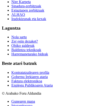
Nire Karpeta
Sinadura-zerbitzuak
Egiaztapen zerbitzuak
ALHAO
Iradokizunak eta kexak
Laguntza
Nola sartu
Zer egin dezaket?
Ohiko galderak
Baldintza teknikoak
Harremanetarako bideak
Beste atari batzuk
Kontratatzailearen profila
Gobernu Irekiaren ataria
Faktura elektronikoa
Enplegu Publikoaren Ataria
© Arabako Foru Aldundia
Gunearen mapa
Irisgarritasuna