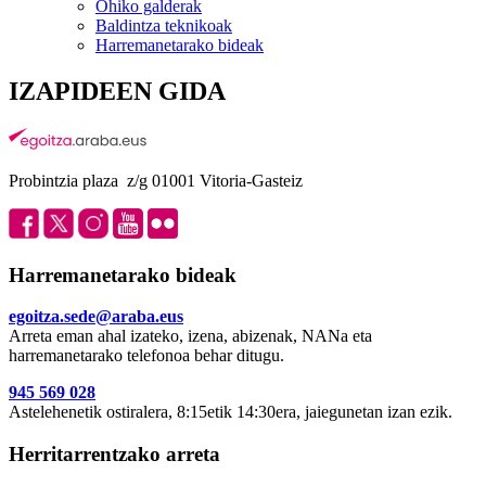
Ohiko galderak
Baldintza teknikoak
Harremanetarako bideak
IZAPIDEEN GIDA
Probintzia plaza z/g 01001 Vitoria-Gasteiz
Harremanetarako bideak
egoitza.sede@araba.eus
Arreta eman ahal izateko, izena, abizenak, NANa eta
harremanetarako telefonoa behar ditugu.
945 569 028
Astelehenetik ostiralera, 8:15etik 14:30era, jaiegunetan izan ezik.
Herritarrentzako arreta