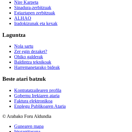
Nire Karpeta
Sinadura-zerbitzuak
Egiaztapen zerbitzuak
ALHAO
Iradokizunak eta kexak
Laguntza
Nola sartu
Zer egin dezaket?
Ohiko galderak
Baldintza teknikoak
Harremanetarako bideak
Beste atari batzuk
Kontratatzailearen profila
Gobernu Irekiaren ataria
Faktura elektronikoa
Enplegu Publikoaren Ataria
© Arabako Foru Aldundia
Gunearen mapa
Irisgarritasuna