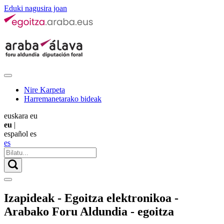
Eduki nagusira joan
Nire Karpeta
Harremanetarako bideak
euskara
eu
eu
|
español
es
es
Izapideak - Egoitza elektronikoa -
Arabako Foru Aldundia - egoitza