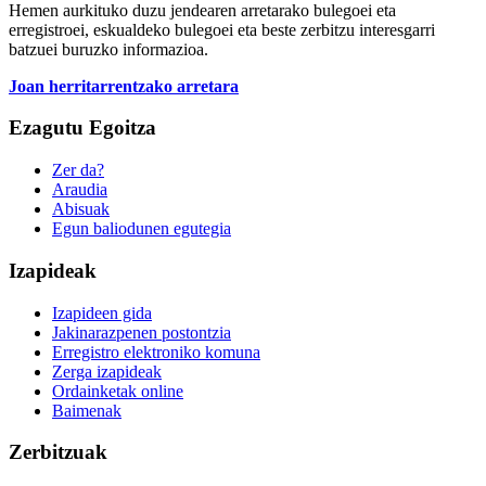
Hemen aurkituko duzu jendearen arretarako bulegoei eta
erregistroei, eskualdeko bulegoei eta beste zerbitzu interesgarri
batzuei buruzko informazioa.
Joan herritarrentzako arretara
Ezagutu Egoitza
Zer da?
Araudia
Abisuak
Egun baliodunen egutegia
Izapideak
Izapideen gida
Jakinarazpenen postontzia
Erregistro elektroniko komuna
Zerga izapideak
Ordainketak online
Baimenak
Zerbitzuak