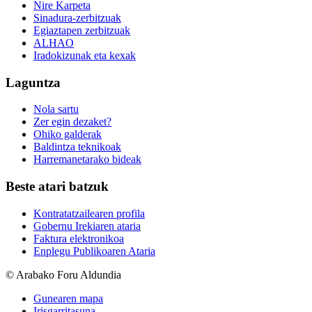
Nire Karpeta
Sinadura-zerbitzuak
Egiaztapen zerbitzuak
ALHAO
Iradokizunak eta kexak
Laguntza
Nola sartu
Zer egin dezaket?
Ohiko galderak
Baldintza teknikoak
Harremanetarako bideak
Beste atari batzuk
Kontratatzailearen profila
Gobernu Irekiaren ataria
Faktura elektronikoa
Enplegu Publikoaren Ataria
© Arabako Foru Aldundia
Gunearen mapa
Irisgarritasuna