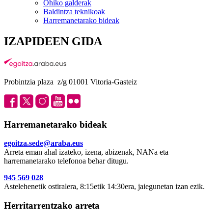
Ohiko galderak
Baldintza teknikoak
Harremanetarako bideak
IZAPIDEEN GIDA
Probintzia plaza z/g 01001 Vitoria-Gasteiz
Harremanetarako bideak
egoitza.sede@araba.eus
Arreta eman ahal izateko, izena, abizenak, NANa eta
harremanetarako telefonoa behar ditugu.
945 569 028
Astelehenetik ostiralera, 8:15etik 14:30era, jaiegunetan izan ezik.
Herritarrentzako arreta