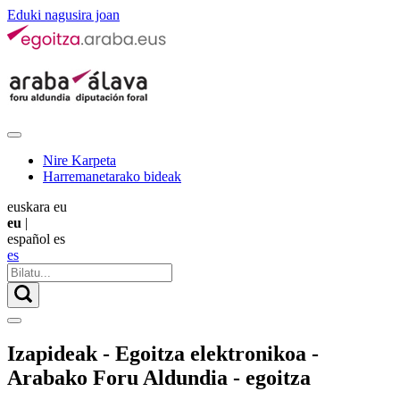
Eduki nagusira joan
Nire Karpeta
Harremanetarako bideak
euskara
eu
eu
|
español
es
es
Izapideak - Egoitza elektronikoa -
Arabako Foru Aldundia - egoitza