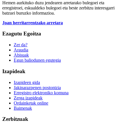
Hemen aurkituko duzu jendearen arretarako bulegoei eta
erregistroei, eskualdeko bulegoei eta beste zerbitzu interesgarri
batzuei buruzko informazioa.
Joan herritarrentzako arretara
Ezagutu Egoitza
Zer da?
Araudia
Abisuak
Egun baliodunen egutegia
Izapideak
Izapideen gida
Jakinarazpenen postontzia
Erregistro elektroniko komuna
Zerga izapideak
Ordainketak online
Baimenak
Zerbitzuak