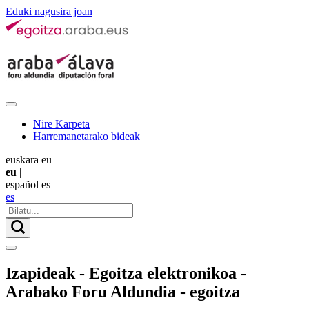
Eduki nagusira joan
Nire Karpeta
Harremanetarako bideak
euskara
eu
eu
|
español
es
es
Izapideak - Egoitza elektronikoa -
Arabako Foru Aldundia - egoitza