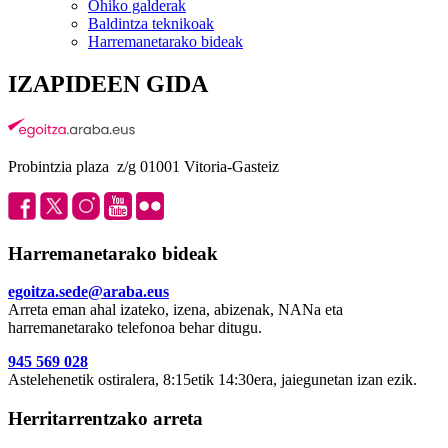
Ohiko galderak
Baldintza teknikoak
Harremanetarako bideak
IZAPIDEEN GIDA
Probintzia plaza z/g 01001 Vitoria-Gasteiz
Harremanetarako bideak
egoitza.sede@araba.eus
Arreta eman ahal izateko, izena, abizenak, NANa eta
harremanetarako telefonoa behar ditugu.
945 569 028
Astelehenetik ostiralera, 8:15etik 14:30era, jaiegunetan izan ezik.
Herritarrentzako arreta