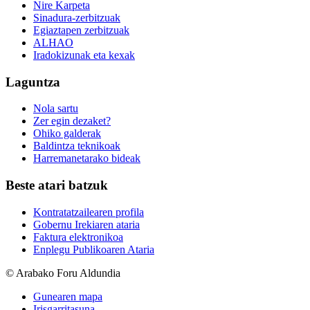
Nire Karpeta
Sinadura-zerbitzuak
Egiaztapen zerbitzuak
ALHAO
Iradokizunak eta kexak
Laguntza
Nola sartu
Zer egin dezaket?
Ohiko galderak
Baldintza teknikoak
Harremanetarako bideak
Beste atari batzuk
Kontratatzailearen profila
Gobernu Irekiaren ataria
Faktura elektronikoa
Enplegu Publikoaren Ataria
© Arabako Foru Aldundia
Gunearen mapa
Irisgarritasuna