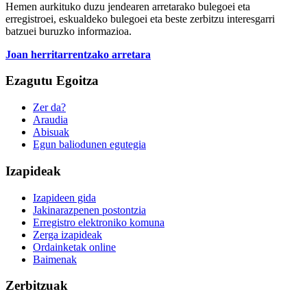
Hemen aurkituko duzu jendearen arretarako bulegoei eta
erregistroei, eskualdeko bulegoei eta beste zerbitzu interesgarri
batzuei buruzko informazioa.
Joan herritarrentzako arretara
Ezagutu Egoitza
Zer da?
Araudia
Abisuak
Egun baliodunen egutegia
Izapideak
Izapideen gida
Jakinarazpenen postontzia
Erregistro elektroniko komuna
Zerga izapideak
Ordainketak online
Baimenak
Zerbitzuak