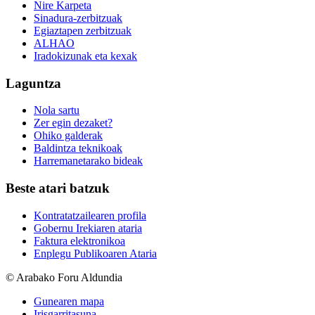
Nire Karpeta
Sinadura-zerbitzuak
Egiaztapen zerbitzuak
ALHAO
Iradokizunak eta kexak
Laguntza
Nola sartu
Zer egin dezaket?
Ohiko galderak
Baldintza teknikoak
Harremanetarako bideak
Beste atari batzuk
Kontratatzailearen profila
Gobernu Irekiaren ataria
Faktura elektronikoa
Enplegu Publikoaren Ataria
© Arabako Foru Aldundia
Gunearen mapa
Irisgarritasuna