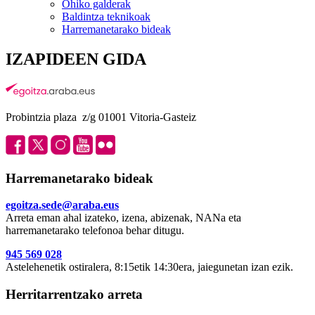
Ohiko galderak
Baldintza teknikoak
Harremanetarako bideak
IZAPIDEEN GIDA
Probintzia plaza z/g 01001 Vitoria-Gasteiz
Harremanetarako bideak
egoitza.sede@araba.eus
Arreta eman ahal izateko, izena, abizenak, NANa eta
harremanetarako telefonoa behar ditugu.
945 569 028
Astelehenetik ostiralera, 8:15etik 14:30era, jaiegunetan izan ezik.
Herritarrentzako arreta