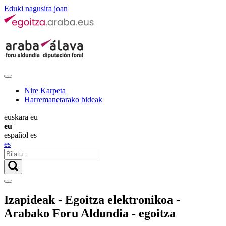
Eduki nagusira joan
Nire Karpeta
Harremanetarako bideak
euskara
eu
eu
|
español
es
es
Izapideak - Egoitza elektronikoa -
Arabako Foru Aldundia - egoitza