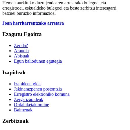
Hemen aurkituko duzu jendearen arretarako bulegoei eta
erregistroei, eskualdeko bulegoei eta beste zerbitzu interesgarri
batzuei buruzko informazioa.
Joan herritarrentzako arretara
Ezagutu Egoitza
Zer da?
Araudia
Abisuak
Egun baliodunen egutegia
Izapideak
Izapideen gida
Jakinarazpenen postontzia
Erregistro elektroniko komuna
Zerga izapideak
Ordainketak online
Baimenak
Zerbitzuak