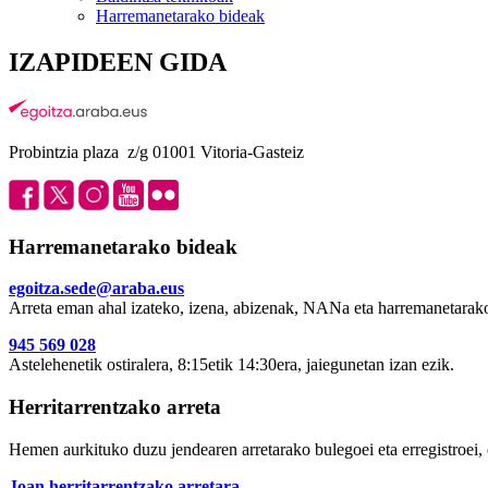
Harremanetarako bideak
IZAPIDEEN GIDA
Probintzia plaza z/g 01001 Vitoria-Gasteiz
Harremanetarako bideak
egoitza.sede@araba.eus
Arreta eman ahal izateko, izena, abizenak, NANa eta harremanetarako
945 569 028
Astelehenetik ostiralera, 8:15etik 14:30era, jaiegunetan izan ezik.
Herritarrentzako arreta
Hemen aurkituko duzu jendearen arretarako bulegoei eta erregistroei, 
Joan herritarrentzako arretara