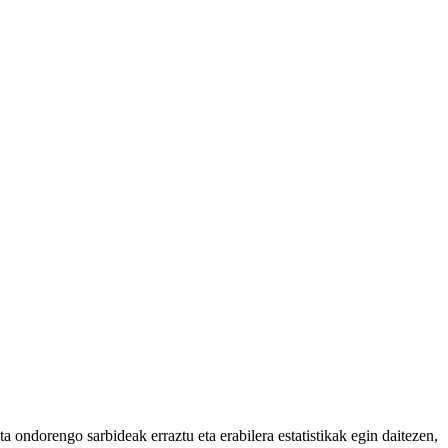
 ondorengo sarbideak erraztu eta erabilera estatistikak egin daitezen,