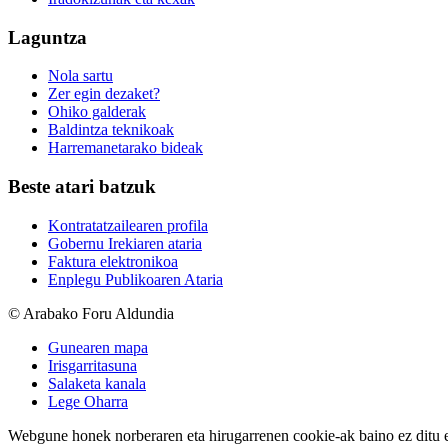
Laguntza
Nola sartu
Zer egin dezaket?
Ohiko galderak
Baldintza teknikoak
Harremanetarako bideak
Beste atari batzuk
Kontratatzailearen profila
Gobernu Irekiaren ataria
Faktura elektronikoa
Enplegu Publikoaren Ataria
© Arabako Foru Aldundia
Gunearen mapa
Irisgarritasuna
Salaketa kanala
Lege Oharra
Webgune honek norberaren eta hirugarrenen cookie-ak baino ez ditu erab