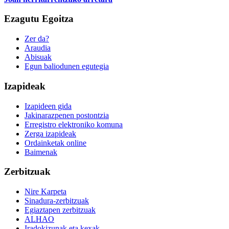
Ezagutu Egoitza
Zer da?
Araudia
Abisuak
Egun baliodunen egutegia
Izapideak
Izapideen gida
Jakinarazpenen postontzia
Erregistro elektroniko komuna
Zerga izapideak
Ordainketak online
Baimenak
Zerbitzuak
Nire Karpeta
Sinadura-zerbitzuak
Egiaztapen zerbitzuak
ALHAO
Iradokizunak eta kexak