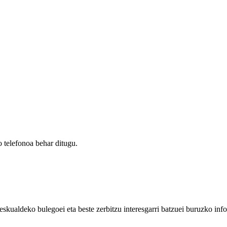
 telefonoa behar ditugu.
eskualdeko bulegoei eta beste zerbitzu interesgarri batzuei buruzko inf