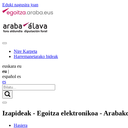
Eduki nagusira joan
Nire Karpeta
Harremanetarako bideak
euskara
eu
eu
|
español
es
es
Izapideak - Egoitza elektronikoa - Arabak
Hasiera