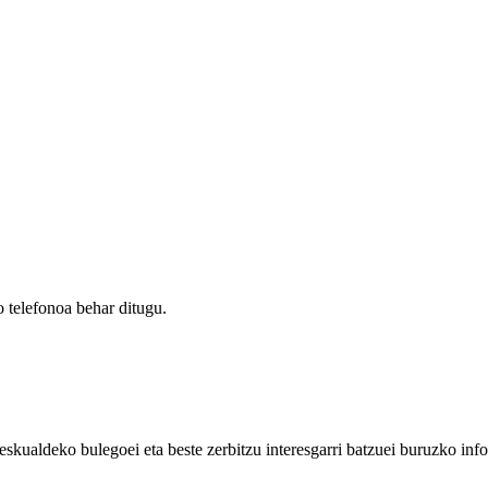
 telefonoa behar ditugu.
eskualdeko bulegoei eta beste zerbitzu interesgarri batzuei buruzko inf