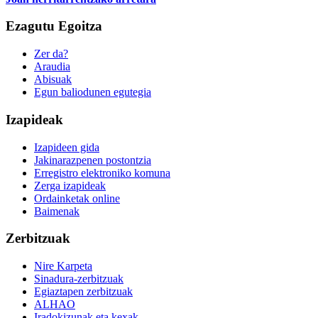
Ezagutu Egoitza
Zer da?
Araudia
Abisuak
Egun baliodunen egutegia
Izapideak
Izapideen gida
Jakinarazpenen postontzia
Erregistro elektroniko komuna
Zerga izapideak
Ordainketak online
Baimenak
Zerbitzuak
Nire Karpeta
Sinadura-zerbitzuak
Egiaztapen zerbitzuak
ALHAO
Iradokizunak eta kexak