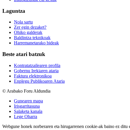
Laguntza
Nola sartu
Zer egin dezaket?
Ohiko galderak
Baldintza teknikoak
Harremanetarako bideak
Beste atari batzuk
Kontratatzailearen profila
Gobernu Irekiaren ataria
Faktura elektronikoa
Enplegu Publikoaren Ataria
© Arabako Foru Aldundia
Gunearen mapa
Irisgarritasuna
Salaketa kanala
Lege Oharra
Webgune honek norberaren eta hirugarrenen cookie-ak baino ez ditu erab