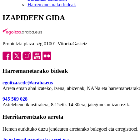
Harremanetarako bideak
IZAPIDEEN GIDA
Probintzia plaza z/g 01001 Vitoria-Gasteiz
Harremanetarako bideak
egoitza.sede@araba.eus
Arreta eman ahal izateko, izena, abizenak, NANa eta harremanetarako
945 569 028
Astelehenetik ostiralera, 8:15etik 14:30era, jaiegunetan izan ezik.
Herritarrentzako arreta
Hemen aurkituko duzu jendearen arretarako bulegoei eta erregistroei, 
Joan herritarrentzako arretara