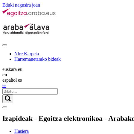
Eduki nagusira joan
Nire Karpeta
Harremanetarako bideak
euskara
eu
eu
|
español
es
es
Izapideak - Egoitza elektronikoa - Arabak
Hasiera