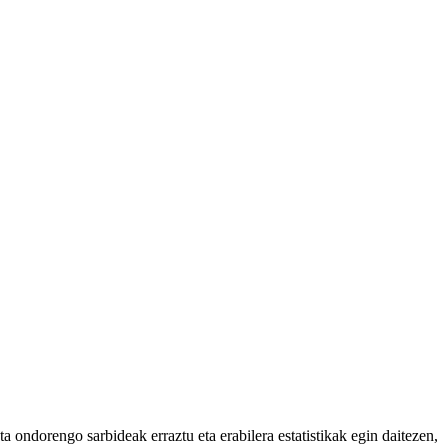
 ondorengo sarbideak erraztu eta erabilera estatistikak egin daitezen,