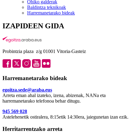
Ohiko galderak
Baldintza teknikoak
Harremanetarako bideak
IZAPIDEEN GIDA
Probintzia plaza z/g 01001 Vitoria-Gasteiz
Harremanetarako bideak
egoitza.sede@araba.eus
Arreta eman ahal izateko, izena, abizenak, NANa eta
harremanetarako telefonoa behar ditugu.
945 569 028
Astelehenetik ostiralera, 8:15etik 14:30era, jaiegunetan izan ezik.
Herritarrentzako arreta