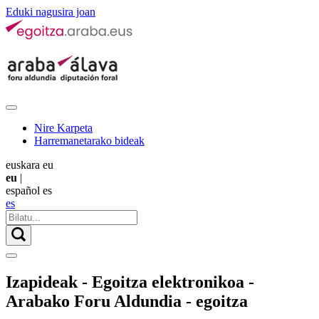
Eduki nagusira joan
Nire Karpeta
Harremanetarako bideak
euskara
eu
eu
|
español
es
es
Izapideak - Egoitza elektronikoa -
Arabako Foru Aldundia - egoitza