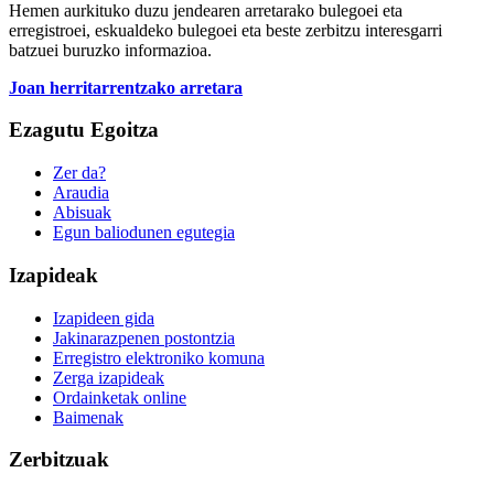
Hemen aurkituko duzu jendearen arretarako bulegoei eta
erregistroei, eskualdeko bulegoei eta beste zerbitzu interesgarri
batzuei buruzko informazioa.
Joan herritarrentzako arretara
Ezagutu Egoitza
Zer da?
Araudia
Abisuak
Egun baliodunen egutegia
Izapideak
Izapideen gida
Jakinarazpenen postontzia
Erregistro elektroniko komuna
Zerga izapideak
Ordainketak online
Baimenak
Zerbitzuak