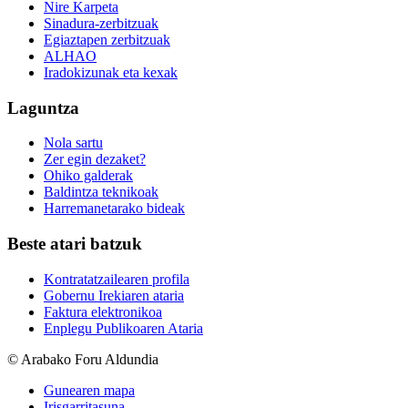
Nire Karpeta
Sinadura-zerbitzuak
Egiaztapen zerbitzuak
ALHAO
Iradokizunak eta kexak
Laguntza
Nola sartu
Zer egin dezaket?
Ohiko galderak
Baldintza teknikoak
Harremanetarako bideak
Beste atari batzuk
Kontratatzailearen profila
Gobernu Irekiaren ataria
Faktura elektronikoa
Enplegu Publikoaren Ataria
© Arabako Foru Aldundia
Gunearen mapa
Irisgarritasuna