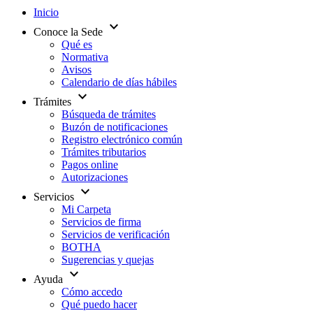
Inicio
expand_more
Conoce la Sede
Qué es
Normativa
Avisos
Calendario de días hábiles
expand_more
Trámites
Búsqueda de trámites
Buzón de notificaciones
Registro electrónico común
Trámites tributarios
Pagos online
Autorizaciones
expand_more
Servicios
Mi Carpeta
Servicios de firma
Servicios de verificación
BOTHA
Sugerencias y quejas
expand_more
Ayuda
Cómo accedo
Qué puedo hacer