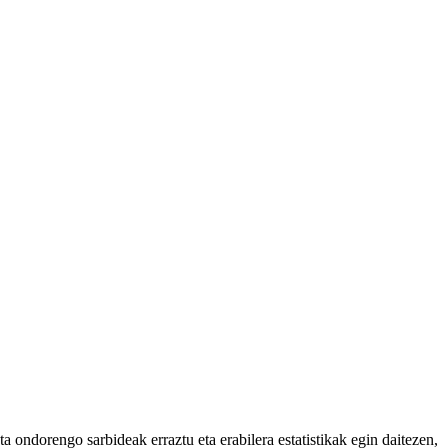
 ondorengo sarbideak erraztu eta erabilera estatistikak egin daitezen,