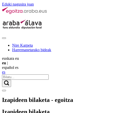
Eduki nagusira joan
Nire Karpeta
Harremanetarako bideak
euskara
eu
eu
|
español
es
es
Izapideen bilaketa - egoitza
Izapideen bilaketa