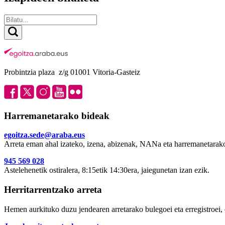
Probintzia plaza z/g 01001 Vitoria-Gasteiz
Harremanetarako bideak
egoitza.sede@araba.eus
Arreta eman ahal izateko, izena, abizenak, NANa eta harremanetarako
945 569 028
Astelehenetik ostiralera, 8:15etik 14:30era, jaiegunetan izan ezik.
Herritarrentzako arreta
Hemen aurkituko duzu jendearen arretarako bulegoei eta erregistroei, 