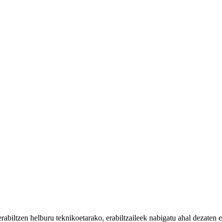
iltzen helburu teknikoetarako, erabiltzaileek nabigatu ahal dezaten eta