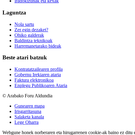
Iradokizunak eta kexak
Laguntza
Nola sartu
Zer egin dezaket?
Ohiko galderak
Baldintza teknikoak
Harremanetarako bideak
Beste atari batzuk
Kontratatzailearen profila
Gobernu Irekiaren ataria
Faktura elektronikoa
Enplegu Publikoaren Ataria
© Arabako Foru Aldundia
Gunearen mapa
Irisgarritasuna
Salaketa kanala
Lege Oharra
Webgune honek norberaren eta hirugarrenen cookie-ak baino ez ditu erab