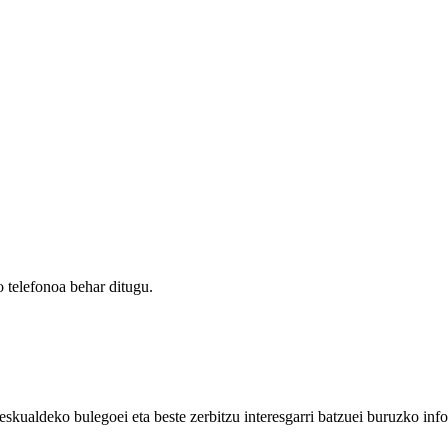
 telefonoa behar ditugu.
eskualdeko bulegoei eta beste zerbitzu interesgarri batzuei buruzko inf