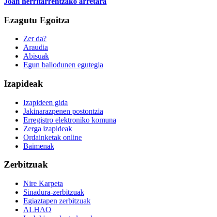
Joan herritarrentzako arretara
Ezagutu Egoitza
Zer da?
Araudia
Abisuak
Egun baliodunen egutegia
Izapideak
Izapideen gida
Jakinarazpenen postontzia
Erregistro elektroniko komuna
Zerga izapideak
Ordainketak online
Baimenak
Zerbitzuak
Nire Karpeta
Sinadura-zerbitzuak
Egiaztapen zerbitzuak
ALHAO