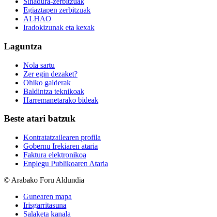
Sinadura-zerbitzuak
Egiaztapen zerbitzuak
ALHAO
Iradokizunak eta kexak
Laguntza
Nola sartu
Zer egin dezaket?
Ohiko galderak
Baldintza teknikoak
Harremanetarako bideak
Beste atari batzuk
Kontratatzailearen profila
Gobernu Irekiaren ataria
Faktura elektronikoa
Enplegu Publikoaren Ataria
© Arabako Foru Aldundia
Gunearen mapa
Irisgarritasuna
Salaketa kanala