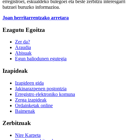
erregistroei, eskualdeko bulegoei eta beste zerbitzu interesgarri
batzuei buruzko informazioa.
Joan herritarrentzako arretara
Ezagutu Egoitza
Zer da?
Araudia
Abisuak
Egun baliodunen egutegia
Izapideak
Izapideen gida
Jakinarazpenen postontzia
Erregistro elektroniko komuna
Zerga izapideak
Ordainketak online
Baimenak
Zerbitzuak
Nire Karpeta