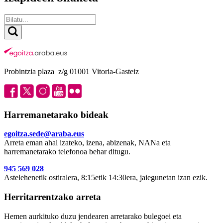
Probintzia plaza z/g 01001 Vitoria-Gasteiz
Harremanetarako bideak
egoitza.sede@araba.eus
Arreta eman ahal izateko, izena, abizenak, NANa eta
harremanetarako telefonoa behar ditugu.
945 569 028
Astelehenetik ostiralera, 8:15etik 14:30era, jaiegunetan izan ezik.
Herritarrentzako arreta
Hemen aurkituko duzu jendearen arretarako bulegoei eta