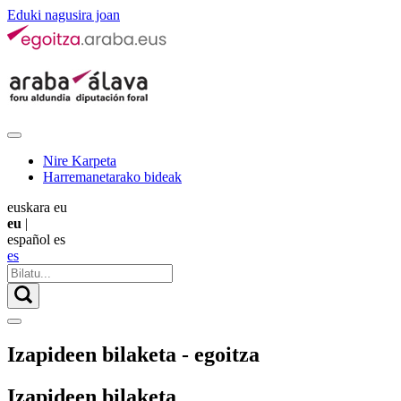
Eduki nagusira joan
Nire Karpeta
Harremanetarako bideak
euskara
eu
eu
|
español
es
es
Izapideen bilaketa - egoitza
Izapideen bilaketa