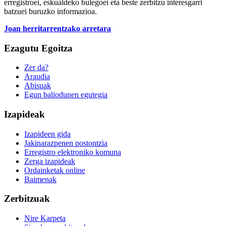
erregistroei, eskualdeko bulegoei eta beste zerbitzu interesgarri
batzuei buruzko informazioa.
Joan herritarrentzako arretara
Ezagutu Egoitza
Zer da?
Araudia
Abisuak
Egun baliodunen egutegia
Izapideak
Izapideen gida
Jakinarazpenen postontzia
Erregistro elektroniko komuna
Zerga izapideak
Ordainketak online
Baimenak
Zerbitzuak
Nire Karpeta