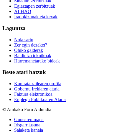
Sinadura-zerbitzuak
Egiaztapen zerbitzuak
ALHAO
Iradokizunak eta kexak
Laguntza
Nola sartu
Zer egin dezaket?
Ohiko galderak
Baldintza teknikoak
Harremanetarako bideak
Beste atari batzuk
Kontratatzailearen profila
Gobernu Irekiaren ataria
Faktura elektronikoa
Enplegu Publikoaren Ataria
© Arabako Foru Aldundia
Gunearen mapa
Irisgarritasuna
Salaketa kanala