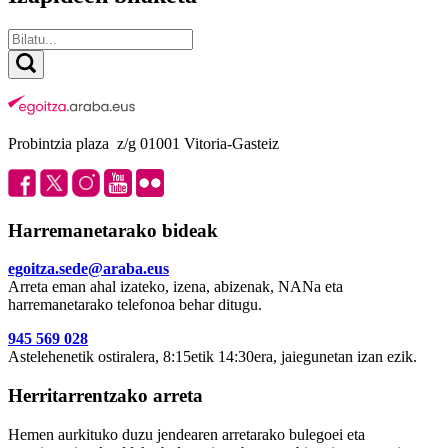
Probintzia plaza z/g 01001 Vitoria-Gasteiz
Harremanetarako bideak
egoitza.sede@araba.eus
Arreta eman ahal izateko, izena, abizenak, NANa eta
harremanetarako telefonoa behar ditugu.
945 569 028
Astelehenetik ostiralera, 8:15etik 14:30era, jaiegunetan izan ezik.
Herritarrentzako arreta
Hemen aurkituko duzu jendearen arretarako bulegoei eta