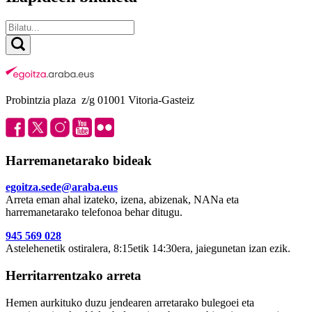
Probintzia plaza z/g 01001 Vitoria-Gasteiz
Harremanetarako bideak
egoitza.sede@araba.eus
Arreta eman ahal izateko, izena, abizenak, NANa eta
harremanetarako telefonoa behar ditugu.
945 569 028
Astelehenetik ostiralera, 8:15etik 14:30era, jaiegunetan izan ezik.
Herritarrentzako arreta
Hemen aurkituko duzu jendearen arretarako bulegoei eta