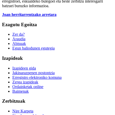
erregistroei, eskualdeko bulegoei eta beste zerbitzu interesgarri
batzuei buruzko informazioa.
Joan herritarrentzako arretara
Ezagutu Egoitza
Zer da?
Araudia
Abisuak
Egun baliodunen egutegia
Izapideak
Izapideen gida
Jakinarazpenen postontzia
Erregistro elektroniko komuna
Zerga izapideak
Ordainketak online
Baimenak
Zerbitzuak
Nire Karpeta