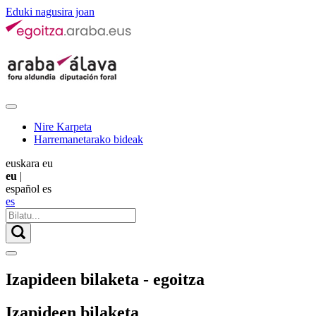
Eduki nagusira joan
Nire Karpeta
Harremanetarako bideak
euskara
eu
eu
|
español
es
es
Izapideen bilaketa - egoitza
Izapideen bilaketa