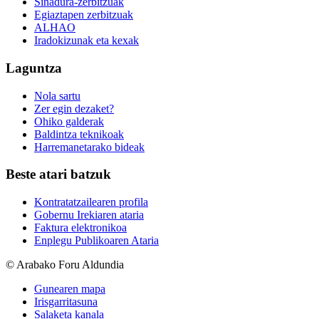
Sinadura-zerbitzuak
Egiaztapen zerbitzuak
ALHAO
Iradokizunak eta kexak
Laguntza
Nola sartu
Zer egin dezaket?
Ohiko galderak
Baldintza teknikoak
Harremanetarako bideak
Beste atari batzuk
Kontratatzailearen profila
Gobernu Irekiaren ataria
Faktura elektronikoa
Enplegu Publikoaren Ataria
© Arabako Foru Aldundia
Gunearen mapa
Irisgarritasuna
Salaketa kanala