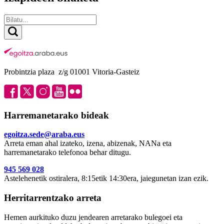
Probintzia plaza z/g 01001 Vitoria-Gasteiz
Harremanetarako bideak
egoitza.sede@araba.eus
Arreta eman ahal izateko, izena, abizenak, NANa eta
harremanetarako telefonoa behar ditugu.
945 569 028
Astelehenetik ostiralera, 8:15etik 14:30era, jaiegunetan izan ezik.
Herritarrentzako arreta
Hemen aurkituko duzu jendearen arretarako bulegoei eta