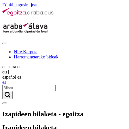
Eduki nagusira joan
Nire Karpeta
Harremanetarako bideak
euskara
eu
eu
|
español
es
es
Izapideen bilaketa - egoitza
Izapideen bilaketa