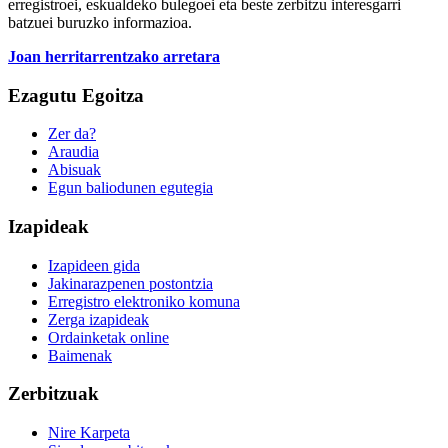
erregistroei, eskualdeko bulegoei eta beste zerbitzu interesgarri
batzuei buruzko informazioa.
Joan herritarrentzako arretara
Ezagutu Egoitza
Zer da?
Araudia
Abisuak
Egun baliodunen egutegia
Izapideak
Izapideen gida
Jakinarazpenen postontzia
Erregistro elektroniko komuna
Zerga izapideak
Ordainketak online
Baimenak
Zerbitzuak
Nire Karpeta