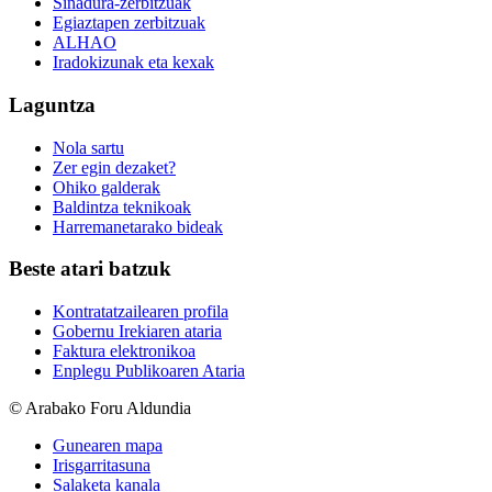
Sinadura-zerbitzuak
Egiaztapen zerbitzuak
ALHAO
Iradokizunak eta kexak
Laguntza
Nola sartu
Zer egin dezaket?
Ohiko galderak
Baldintza teknikoak
Harremanetarako bideak
Beste atari batzuk
Kontratatzailearen profila
Gobernu Irekiaren ataria
Faktura elektronikoa
Enplegu Publikoaren Ataria
© Arabako Foru Aldundia
Gunearen mapa
Irisgarritasuna
Salaketa kanala