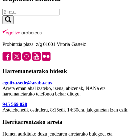
Probintzia plaza z/g 01001 Vitoria-Gasteiz
Harremanetarako bideak
egoitza.sede@araba.eus
Arreta eman ahal izateko, izena, abizenak, NANa eta
harremanetarako telefonoa behar ditugu.
945 569 028
Astelehenetik ostiralera, 8:15etik 14:30era, jaiegunetan izan ezik.
Herritarrentzako arreta
Hemen aurkituko duzu jendearen arretarako bulegoei eta