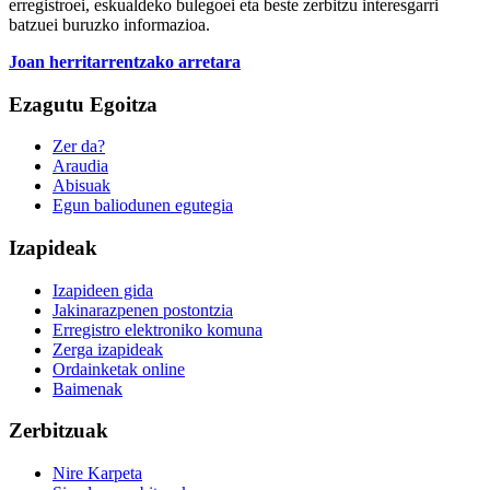
erregistroei, eskualdeko bulegoei eta beste zerbitzu interesgarri
batzuei buruzko informazioa.
Joan herritarrentzako arretara
Ezagutu Egoitza
Zer da?
Araudia
Abisuak
Egun baliodunen egutegia
Izapideak
Izapideen gida
Jakinarazpenen postontzia
Erregistro elektroniko komuna
Zerga izapideak
Ordainketak online
Baimenak
Zerbitzuak
Nire Karpeta