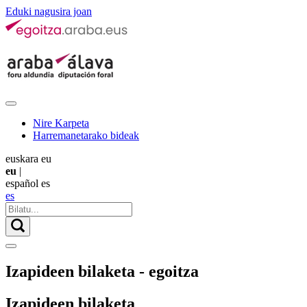
Eduki nagusira joan
Nire Karpeta
Harremanetarako bideak
euskara
eu
eu
|
español
es
es
Izapideen bilaketa - egoitza
Izapideen bilaketa