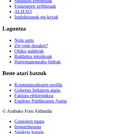
Sinadura-zerbitzuak
Egiaztapen zerbitzuak
ALHAO
Iradokizunak eta kexak
Laguntza
Nola sartu
Zer egin dezaket?
Ohiko galderak
Baldintza teknikoak
Harremanetarako bideak
Beste atari batzuk
Kontratatzailearen profila
Gobernu Irekiaren ataria
Faktura elektronikoa
Enplegu Publikoaren Ataria
© Arabako Foru Aldundia
Gunearen mapa
Irisgarritasuna
Salaketa kanala